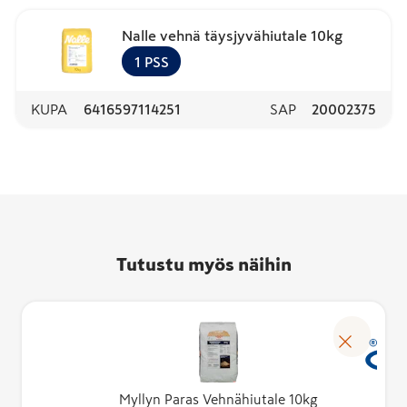
Nalle vehnä täysjyvähiutale 10kg
1
PSS
KUPA
6416597114251
SAP
20002375
Tutustu myös näihin
Myllyn Paras Vehnähiutale 10kg