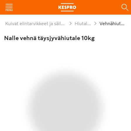
Kuivat elintarvikkeet ja säilykkeet
Hiutaleet
Vehnähiutale
Nalle vehnä täysjyvähiutale 10kg