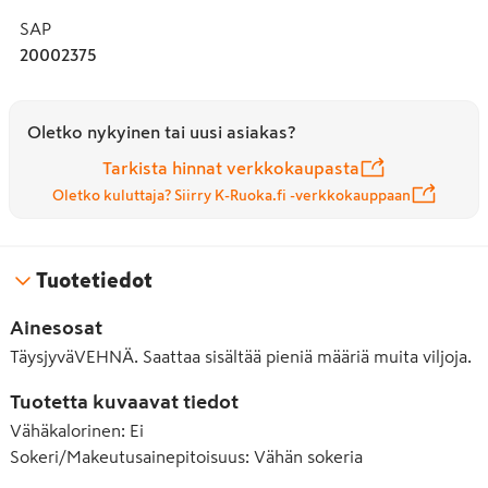
SAP
20002375
Oletko nykyinen tai uusi asiakas?
Tarkista hinnat verkkokaupasta
Oletko kuluttaja? Siirry K-Ruoka.fi -verkkokauppaan
Tuotetiedot
Ainesosat
TäysjyväVEHNÄ. Saattaa sisältää pieniä määriä muita viljoja.
Tuotetta kuvaavat tiedot
Vähäkalorinen
:
Ei
Sokeri/Makeutusainepitoisuus
:
Vähän sokeria