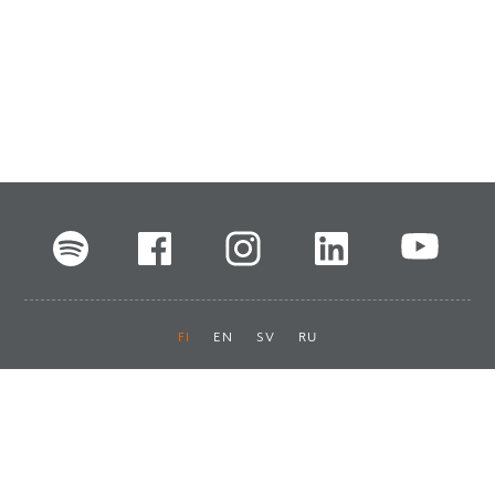
FI
EN
SV
RU
Pikalinkit
Oiva-raportit
Laskut ja maksut