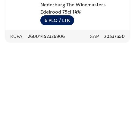
Nederburg The Winemasters
Edelrood 75cl 14%
6
PLO
/ LTK
KUPA
26001452326906
SAP
20337350