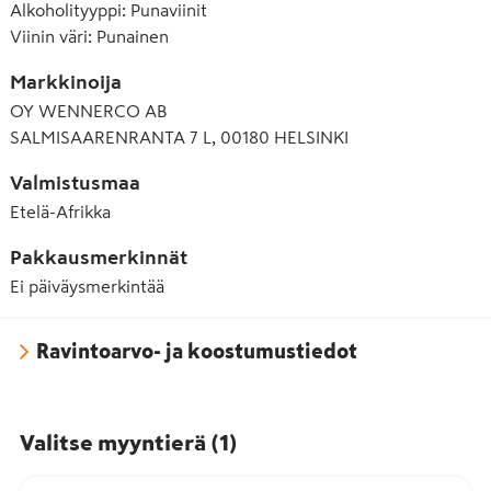
Alkoholityyppi
:
Punaviinit
Viinin väri
:
Punainen
Markkinoija
OY WENNERCO AB
SALMISAARENRANTA 7 L, 00180 HELSINKI
Valmistusmaa
Etelä-Afrikka
Pakkausmerkinnät
Ei päiväysmerkintää
Ravintoarvo- ja koostumustiedot
Valitse myyntierä
(
1
)