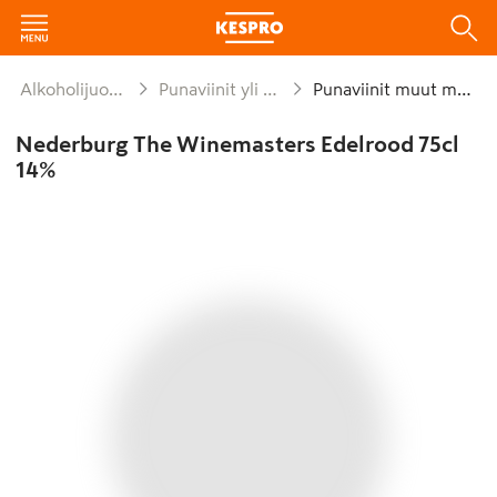
Alkoholijuomat
Punaviinit yli 1,2%
Punaviinit muut maat
Nederburg The Winemasters Edelrood 75cl
14%