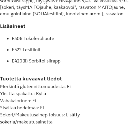
sorbitolisiirappi), täysjyväVEHNÄjauho 5,4%, valkosuklaa 3,9% 
[sokeri, täysMAITOjauhe, kaakaovoi*, rasvaton MAITOjauhe, 
emulgointiaine (SOIJAlesitiini), luontainen aromi], rasvaton 
MAITOjauhe 3,4%, kalsiumkarbonaatti, maltodekstriini, 
Lisäaineet
VEHNÄjauho 1,0%, luontaiset aromit, suola, riisijauho 0,3%, 
OHRAmallasuute, maissisuurimo 0,3%, emulgointiaine 
E306 Tokoferoliuute
(lesitiini), vähärasvainen kaakaojauhe* 0,1%, melassi, 
hapettumisenestoaine (tokoferoliuute), rauta, nostatusaine 
E322 Lesitiinit
(natriumbikarbonaatti), väri (karoteenit), vitamiinit (B3, B5, B2, 
B6, B9). Saattaa sisältää PÄHKINÄÄ. *Rainforest Alliance-
E420(ii) Sorbitolisiirappi
sertifioitu.
E422 Glyseroli
Tuotetta kuvaavat tiedot
E500 Natriumkarbonaatti
Merkintä gluteenittomuudesta
:
Ei
Yksittäispakattu
:
Kyllä
E503(ii) Ammoniumvetykarbonaatti
Vähäkalorinen
:
Ei
Sisältää hedelmää
:
Ei
Sokeri/Makeutusainepitoisuus
:
Lisätty
sokeria/makeutusainetta