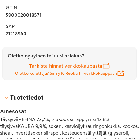
GTIN
5900020018571
SAP
21218940
Oletko nykyinen tai uusi asiakas?
Tarkista hinnat verkkokaupasta
Oletko kuluttaja? Siirry K-Ruoka.fi -verkkokauppaan
Tuotetiedot
Ainesosat
TäysjyväVEHNÄ 22,7%, glukoosisiirappi, riisi 12,8%, 
täysjyväKAURA 9,9%, sokeri, kasviöljyt (auringonkukka, kookos, 
shea), inverttisokerisiirappi, kosteudensäilyttäjät (glyseroli, 