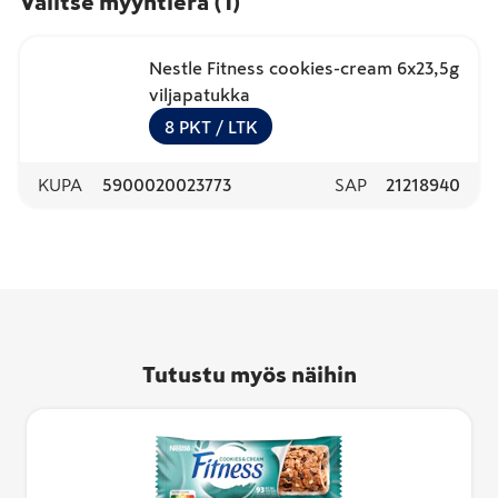
Valitse myyntierä
(
1
)
Nestle Fitness cookies-cream 6x23,5g
viljapatukka
8
PKT
/ LTK
KUPA
5900020023773
SAP
21218940
Tutustu myös näihin