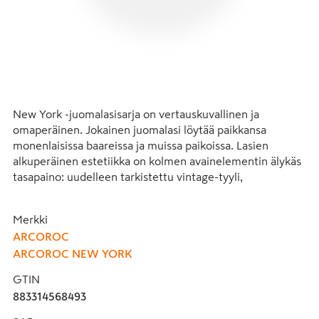
New York -juomalasisarja on vertauskuvallinen ja 
omaperäinen. Jokainen juomalasi löytää paikkansa 
monenlaisissa baareissa ja muissa paikoissa. Lasien 
alkuperäinen estetiikka on kolmen avainelementin älykäs 
tasapaino: uudelleen tarkistettu vintage-tyyli, 
kapasiteetti, joka soveltuu täydellisesti cocktailien ja 
väkevien alkoholijuomien palveluun, sekä 
Merkki
karkaisutekniikka. Karkaisu antaa juomalasille erittäin 
ARCOROC
korkean mekaanisen kulutuksen sekä lämmön keston ja 
ARCOROC NEW YORK
varmistaa turvallisen käytön jopa intensiivisimmillä 
tarjoilutunneilla. Tämä tyylikäs juomalasisarja täyttää 
GTIN
varmasti baarimikkojen väistämättömät vaatimukset 
883314568493
hieman hienostuneella omaperäisyydellään, 
pinottavuudellaan ja lujuudellaan.