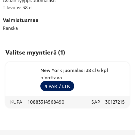
Astian tyyppi
:
Juomalasit
Tilavuus
:
38 cl
Valmistusmaa
Ranska
Valitse myyntierä
(
1
)
New York juomalasi 38 cl 6 kpl
pinottava
4
PAK
/ LTK
KUPA
10883314568490
SAP
30127215