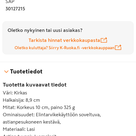
SAP
30127215
Oletko nykyinen tai uusi asiakas?
Tarkista hinnat verkkokaupasta
Oletko kuluttaja? Siirry K-Ruoka.fi -verkkokauppaan
Tuotetiedot
Tuotetta kuvaavat tiedot
Väri
:
Kirkas
Halkaisija
:
8,9 cm
Mitat
:
Korkeus 10 cm, paino 325 g
Ominaisuudet
:
Elintarvikekäyttöön soveltuva,
astianpesukoneen kestävä,
Materiaali
:
Lasi