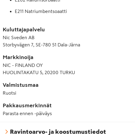
E211 Natriumbentsoaatti
E330 Sitruunahappo
Kuluttajapalvelu
E415 Ksantaanikumi
Nic Sveden AB
Storbyvägen 7, SE-780 51 Dala-Järna
Markkinoija
NIC - FINLAND OY
HUOLINTAKATU 5, 20200 TURKU
Valmistusmaa
Ruotsi
Pakkausmerkinnät
Parasta ennen -päiväys
Ravintoarvo- ja koostumustiedot