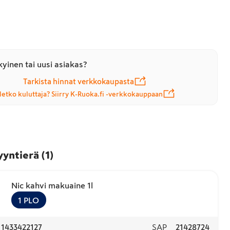
yinen tai uusi asiakas?
Tarkista hinnat verkkokaupasta
letko kuluttaja? Siirry K-Ruoka.fi -verkkokauppaan
yyntierä
(
1
)
Nic kahvi makuaine 1l
1
PLO
11433422127
SAP
21428724