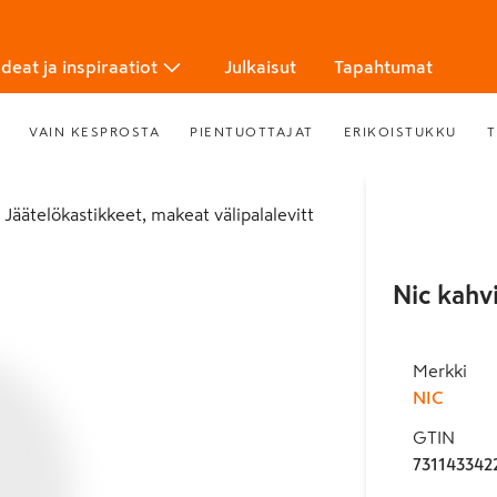
Ideat ja inspiraatiot
Julkaisut
Tapahtumat
VAIN KESPROSTA
PIENTUOTTAJAT
ERIKOISTUKKU
T
Jäätelökastikkeet, makeat välipalalevitt
Nic kahv
Merkki
NIC
GTIN
731143342