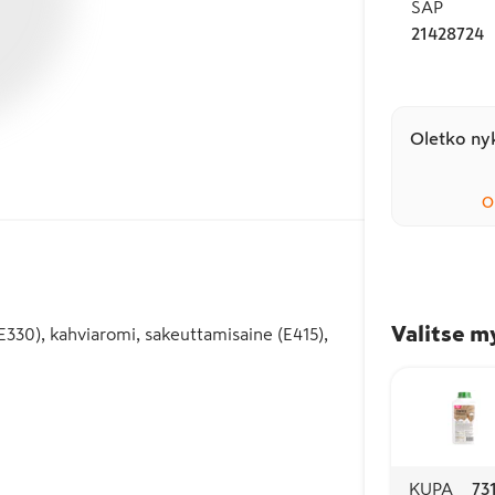
SAP
21428724
Oletko nyk
O
Valitse m
E330), kahviaromi, sakeuttamisaine (E415),
KUPA
73