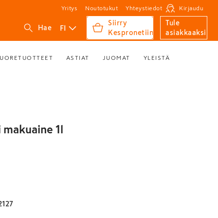
Yritys
Noutotukut
Yhteystiedot
Kirjaudu
Siirry
Tule
FI
Hae
Kespronetiin
asiakkaaksi
UORETUOTTEET
ASTIAT
JUOMAT
YLEISTÄ
i makuaine 1l
2127