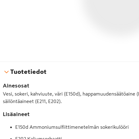
Tuotetiedot
Ainesosat
Vesi, sokeri, kahviuute, väri (E150d), happamuudensäätöaine (
säilöntäaineet (E211, E202).
Lisäaineet
E150d Ammoniumsulfiittimenetelmän sokerikulööri
E202 Kaliumsorbaatti