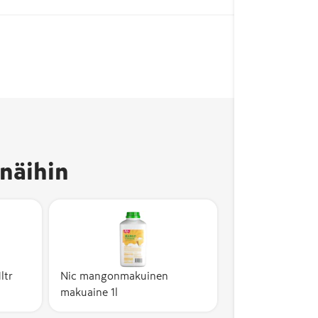
näihin
ltr
Nic mangonmakuinen
makuaine 1l