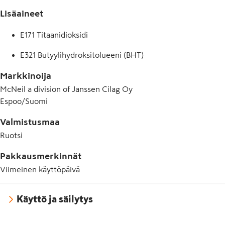
Lisäaineet
E171 Titaanidioksidi
E321 Butyylihydroksitolueeni (BHT)
Markkinoija
McNeil a division of Janssen Cilag Oy
Espoo/Suomi
Valmistusmaa
Ruotsi
Pakkausmerkinnät
Viimeinen käyttöpäivä
Käyttö ja säilytys