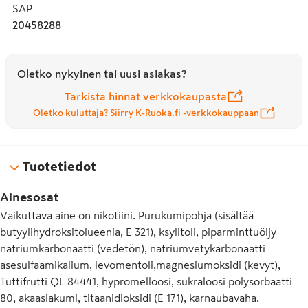
SAP
20458288
Oletko nykyinen tai uusi asiakas?
Tarkista hinnat verkkokaupasta
Oletko kuluttaja? Siirry K-Ruoka.fi -verkkokauppaan
Tuotetiedot
Ainesosat
Vaikuttava aine on nikotiini. Purukumipohja (sisältää
butyylihydroksitolueenia, E 321), ksylitoli, piparminttuöljy
natriumkarbonaatti (vedetön), natriumvetykarbonaatti
asesulfaamikalium, levomentoli,magnesiumoksidi (kevyt),
Tuttifrutti QL 84441, hypromelloosi, sukraloosi polysorbaatti
80, akaasiakumi, titaanidioksidi (E 171), karnaubavaha.