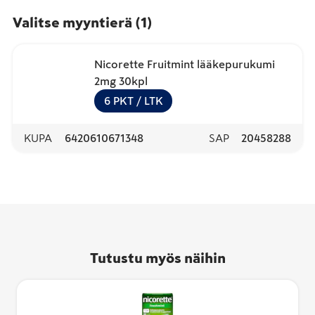
Valitse myyntierä
(
1
)
Nicorette Fruitmint lääkepurukumi
2mg 30kpl
6
PKT
/ LTK
KUPA
6420610671348
SAP
20458288
Tutustu myös näihin