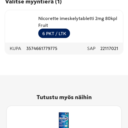
Valitse myyntierä
(
1
)
Nicorette imeskelytabletti 2mg 80kpl
Fruit
6
PKT
/ LTK
KUPA
3574661779775
SAP
22117021
Tutustu myös näihin