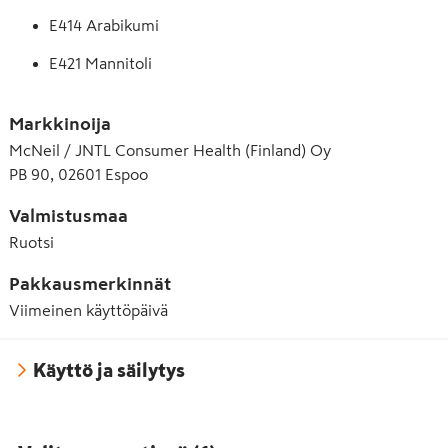
Polysorbaatti 80 (E433)
E414 Arabikumi
E421 Mannitoli
E433 Polyoksietyleenisorbitaanimonooleaatti 
(polysorbaatti 80)
Markkinoija
McNeil / JNTL Consumer Health (Finland) Oy
E460 Mikrokiteinen selluloosa
PB 90, 02601 Espoo
E464 Hydroksipropyylimetyyliselluloosa
Valmistusmaa
E470b Rasvahappojen magnesiumsuolat
Ruotsi
E500(i) E500 Natriumkarbonaatti (i)
Pakkausmerkinnät
Viimeinen käyttöpäivä
E555 Kaliumalumiinisilikaatti
E950 Asesulfaami K
Käyttö ja säilytys
E955 Sukraloosi