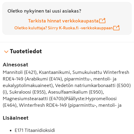
Oletko nykyinen tai uusi asiakas?
Tarkista hinnat verkkokaupasta
Oletko kuluttaja? Siirry K-Ruoka.fi -verkkokauppaan
Tuotetiedot
Ainesosat
Mannitoli (E421), Ksantaanikumi, Sumukuivattu Winterfresh 
RDE4-149 (Arabikumi (E414), piparminttu-, mentoli- ja 
eukalyptolimakuaineet), Vedetön natriumkarbonaatti (E500)
(i), Sukraloosi (E955), Asesulfaamikalium (E950), 
Magnesiumstearaatti (E470b)Päällyste:Hypromelloosi 
(E464), Winterfresh RDE4-149 (piparminttu-, mentoli- ja 
eukalyptolimakuaineet), Titaanidioksidi (E171), Sukraloosi 
Lisäaineet
(E955)Sepifilm Gloss (Hypromelloosi (E464), mikrokiteinen 
selluloosa (E460), kaliumalumiinisilikaatti (E555), 
E171 Titaanidioksidi
Titaanidioksidi (E171)), Asesulfaamikalium (E950), 