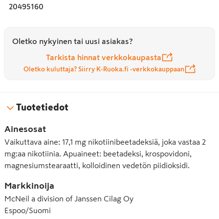
20495160
Oletko nykyinen tai uusi asiakas?
Tarkista hinnat verkkokaupasta
Oletko kuluttaja? Siirry K-Ruoka.fi -verkkokauppaan
Tuotetiedot
Ainesosat
Vaikuttava aine: 17,1 mg nikotiinibeetadeksiä, joka vastaa 2
mg:aa nikotiinia. Apuaineet: beetadeksi, krospovidoni,
magnesiumstearaatti, kolloidinen vedetön piidioksidi.
Markkinoija
McNeil a division of Janssen Cilag Oy
Espoo/Suomi