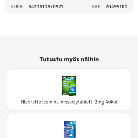
KUPA
6420610670921
SAP
20495160
Tutustu myös näihin
Nicorette Icemint imeskelytabletti 2mg 40kpl