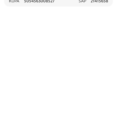
KUPA
5054563008527
SAP
21415658