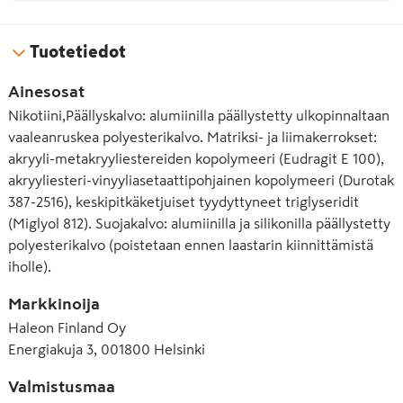
Tuotetiedot
Ainesosat
Nikotiini,Päällyskalvo: alumiinilla päällystetty ulkopinnaltaan
vaaleanruskea polyesterikalvo. Matriksi- ja liimakerrokset:
akryyli-metakryyliestereiden kopolymeeri (Eudragit E 100),
akryyliesteri-vinyyliasetaattipohjainen kopolymeeri (Durotak
387-2516), keskipitkäketjuiset tyydyttyneet triglyseridit
(Miglyol 812). Suojakalvo: alumiinilla ja silikonilla päällystetty
polyesterikalvo (poistetaan ennen laastarin kiinnittämistä
iholle).
Markkinoija
Haleon Finland Oy
Energiakuja 3, 001800 Helsinki
Valmistusmaa