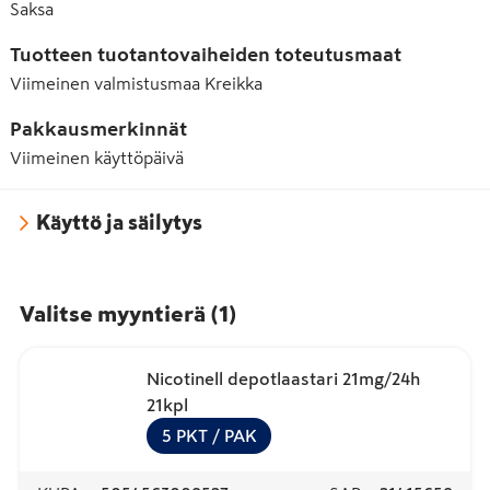
Saksa
Tuotteen tuotantovaiheiden toteutusmaat
Viimeinen valmistusmaa
Kreikka
Pakkausmerkinnät
Viimeinen käyttöpäivä
Käyttö ja säilytys
Valitse myyntierä
(
1
)
Nicotinell depotlaastari 21mg/24h
21kpl
5
PKT
/ PAK