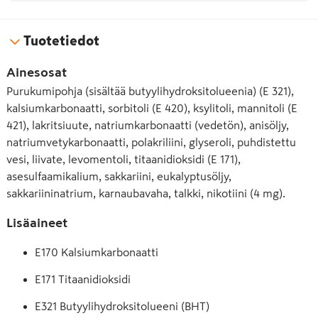
Tuotetiedot
Ainesosat
Purukumipohja (sisältää butyylihydroksitolueenia) (E 321),
kalsiumkarbonaatti, sorbitoli (E 420), ksylitoli, mannitoli (E
421), lakritsiuute, natriumkarbonaatti (vedetön), anisöljy,
natriumvetykarbonaatti, polakriliini, glyseroli, puhdistettu
vesi, liivate, levomentoli, titaanidioksidi (E 171),
asesulfaamikalium, sakkariini, eukalyptusöljy,
sakkariininatrium, karnaubavaha, talkki, nikotiini (4 mg).
Lisäaineet
E170 Kalsiumkarbonaatti
E171 Titaanidioksidi
E321 Butyylihydroksitolueeni (BHT)