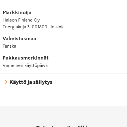
E420 Sorbitoli
Markkinoija
E421 Mannitoli
Haleon Finland Oy
Energiakuja 3, 001800 Helsinki
E422 Glyseroli
E500 Natriumkarbonaatti
Valmistusmaa
Tanska
E553b Talkki
Pakkausmerkinnät
E903 Karnaubavaha
Viimeinen käyttöpäivä
E950 Asesulfaami K
E954 Sakariini ja sen Na-, K- ja Ca-suolat
Käyttö ja säilytys
E967 Ksylitoli