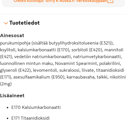
Oletko kuluttaja? Siirry K-Ruoka.fi -verkkokauppaan
Tuotetiedot
Ainesosat
purukumipohja (sisältää butyylihydroksitolueenia (E321)),
ksylitoli, kalsiumkarbonaatti (E170), sorbitoli (E420), mannitoli
(E421), vedetön natriumkarbonaatti, natriumvetykarbonaatti,
luonnollinen mintun maku, Novamint Spearmint, polakriliini,
glyseroli (E422), levomentoli, sukraloosi, liivate, titaanidioksidi
(E171), asesulfaamikalium (E950), karnaubavaha, talkki, nikotiini
(2mg)
Lisäaineet
E170 Kalsiumkarbonaatti
E171 Titaanidioksidi