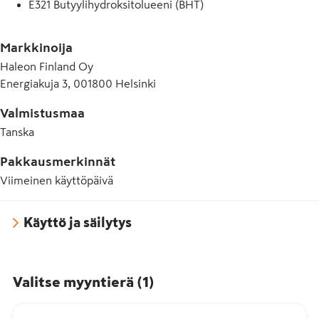
E321 Butyylihydroksitolueeni (BHT)
E420 Sorbitoli
Markkinoija
E421 Mannitoli
Haleon Finland Oy
Energiakuja 3, 001800 Helsinki
E422 Glyseroli
E500 Natriumkarbonaatti
Valmistusmaa
Tanska
E553b Talkki
Pakkausmerkinnät
E903 Karnaubavaha
Viimeinen käyttöpäivä
E950 Asesulfaami K
E955 Sukraloosi
Käyttö ja säilytys
E967 Ksylitoli
Valitse myyntierä
(
1
)