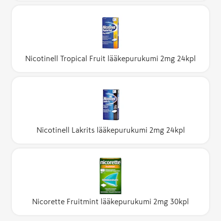
Nicotinell Tropical Fruit lääkepurukumi 2mg 24kpl
Nicotinell Lakrits lääkepurukumi 2mg 24kpl
Nicorette Fruitmint lääkepurukumi 2mg 30kpl