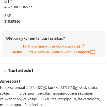
GTIN
Tarjoa kurkut ja tomaatit sellaisenaan alkupalana, 
4823006806522
lisäkkeenä tai vaikka leivän päällä.
SAP
21939836
Oletko nykyinen tai uusi asiakas?
Tarkista hinnat verkkokaupasta
Oletko kuluttaja? Siirry K-Ruoka.fi -verkkokauppaan
Tuotetiedot
Ainesosat
Kirsikkatomaatti 27% (122g), kurkku 33% (148g) vesi, suola,
sokeri, tilli, piparjuuri, persilja, happamuudensäätöaine:
etikkahappo, valkosipuli 0.2%, maustepippuri, laakerinlehti,
mustapippuri. Pastöroitu.