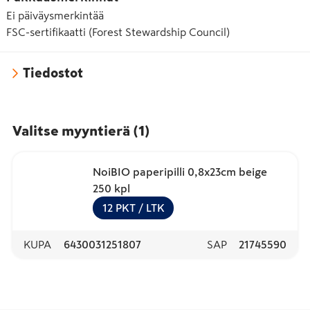
Ei päiväysmerkintää
FSC-sertifikaatti (Forest Stewardship Council)
Tiedostot
Valitse myyntierä
(
1
)
NoiBIO paperipilli 0,8x23cm beige
250 kpl
12
PKT
/ LTK
KUPA
6430031251807
SAP
21745590