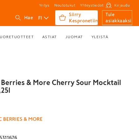
Yritys
Noutotukut
Yhteystiedot
Kirjaudu
Siirry
Tule
FI
Hae
Kespronetiin
asiakkaaksi
UORETUOTTEET
ASTIAT
JUOMAT
YLEISTÄ
 Berries & More Cherry Sour Mocktail
,25l
 BERRIES & MORE
5311676