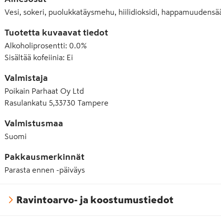
Vesi, sokeri, puolukkatäysmehu, hiilidioksidi, happamuudensää
Tuotetta kuvaavat tiedot
Alkoholiprosentti
:
0.0%
Sisältää kofeiinia
:
Ei
Valmistaja
Poikain Parhaat Oy Ltd
Rasulankatu 5,33730 Tampere
Valmistusmaa
Suomi
Pakkausmerkinnät
Parasta ennen -päiväys
Ravintoarvo- ja koostumustiedot