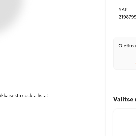
SAP
219879
Oletko 
kkaisesta cocktailista!

Valitse