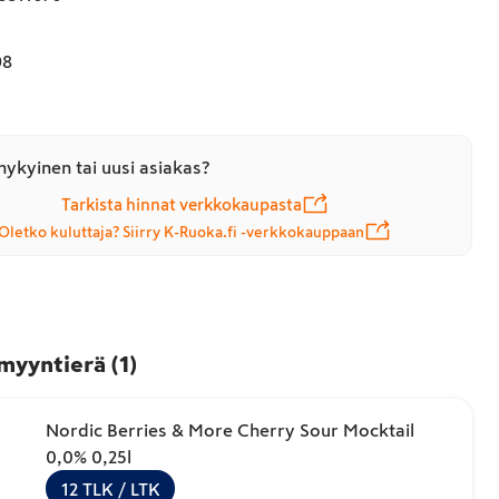
98
nykyinen tai uusi asiakas?
Tarkista hinnat verkkokaupasta
Oletko kuluttaja? Siirry K-Ruoka.fi -verkkokauppaan
 myyntierä
(
1
)
Nordic Berries & More Cherry Sour Mocktail
0,0% 0,25l
12
TLK
/ LTK