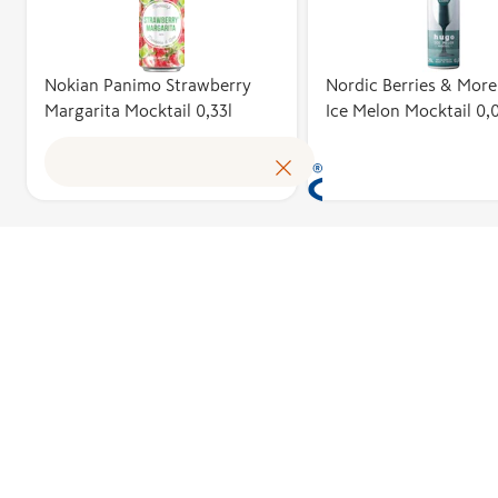
Kotimaisuus
kuvaa suoma
kustannuste
tuotteen
Nokian Panimo Strawberry
Nordic Berries & Mor
Margarita Mocktail 0,33l
Ice Melon Mocktail 0,
omakustannu
Avainlippu a
tunnistamaa
suomalaisen
tuloksen ja
kotimaista
työllisyyttä.
käyttöoikeu
myöntää ha
perusteella 
asiantuntijo
puolueeton
Avainlippu-
toimikunta.