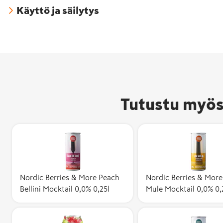
Käyttö ja säilytys
Tutustu myös
Avainlippu-
kertoo, että
valmistettu
Nordic Berries & More Peach
Nordic Berries & More
Bellini Mocktail 0,0% 0,25l
Mule Mocktail 0,0% 0,
ja sen
kotimaisuus
vähintään 50