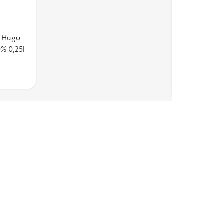
aste
laisten
n osuutta
e Hugo
0% 0,25l
sarvosta.
uttaa
Lue lisää
n
 työn
 tukemaan
 Merkin
den
kemusten
alan
ista koottu
merkin