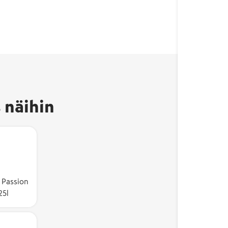
 näihin
merkki
 tuote on
 Suomessa
 Passion
25l
aste on
 %.