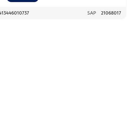
413446010737
SAP
21068017