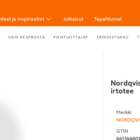
Ideat ja inspiraatiot
Julkaisut
Tapahtumat
VAIN KESPROSTA
PIENTUOTTAJAT
ERIKOISTUKKU
T
Nordqvis
irtotee
Merkki
NORDQVI
GTIN
64134460