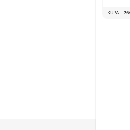
KUPA
26
Rainforest Alliance
-sertifioitu tuote
täyttää tiukat
kriteerit ympäristön