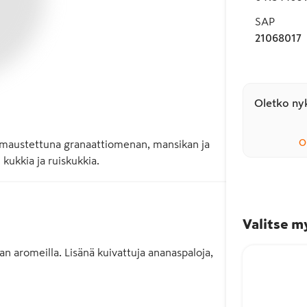
SAP
21068017
Oletko nyk
O
maustettuna granaattiomenan, mansikan ja 
kukkia ja ruiskukkia.
Valitse m
 aromeilla. Lisänä kuivattuja ananaspaloja,