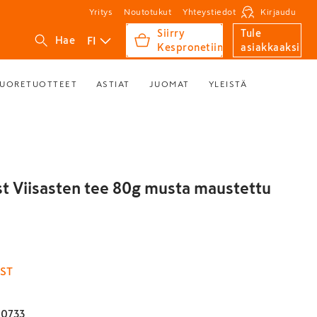
Yritys
Noutotukut
Yhteystiedot
Kirjaudu
Siirry
Tule
FI
Hae
Kespronetiin
asiakkaaksi
UORETUOTTEET
ASTIAT
JUOMAT
YLEISTÄ
t Viisasten tee 80g musta maustettu
ST
10733