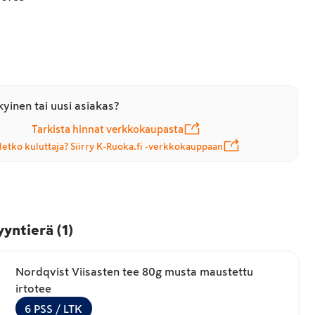
yinen tai uusi asiakas?
Tarkista hinnat verkkokaupasta
letko kuluttaja? Siirry K-Ruoka.fi -verkkokauppaan
yyntierä
(
1
)
Nordqvist Viisasten tee 80g musta maustettu
irtotee
6
PSS
/ LTK