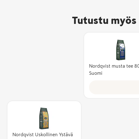
Tutustu myös 
Rainforest Al
-sertifioitu t
täyttää tiukat
Nordqvist musta tee 8
kriteerit ymp
Suomi
kestävyyden,
sosiaalisen v
ja taloudellis
kannattavuu
osalta. Sertif
vaatimuksiin
sisältyy muu
Rainfo
muassa biolo
-serti
monimuotois
Nordqvist Uskollinen Ystävä
täyttä