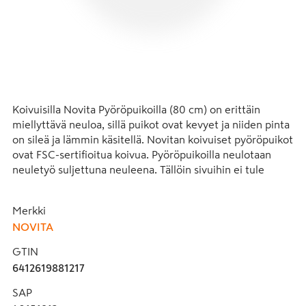
Koivuisilla Novita Pyöröpuikoilla (80 cm) on erittäin 
miellyttävä neuloa, sillä puikot ovat kevyet ja niiden pinta 
on sileä ja lämmin käsitellä. Novitan koivuiset pyöröpuikot 
ovat FSC-sertifioitua koivua. Pyöröpuikoilla neulotaan 
neuletyö suljettuna neuleena. Tällöin sivuihin ei tule 
saumoja ja neulepinnasta tulee siistimpi. Pitkät 80 cm:n 
pyöröpuikot sopivat esimerkiksi puseroiden, jakkujen tai 
Merkki
leveähelmaisten hameiden valmistukseen. Pyöröpuikoilla 
NOVITA
voi neuloa myös tasona edestakaisin, jolloin suurin osa 
neuletyöstä lepää sylissä, eivätkä hartiat rasitu neuleen 
GTIN
painosta. Suuret neuletyöt, kuten isot huivit ja peitot, on 
6412619881217
kätevin neuloa tasona pyöröpuikoilla. Pyöröpuikkoja on 
saatavilla 2.5-12.0 mm:n vahvuisina.
SAP