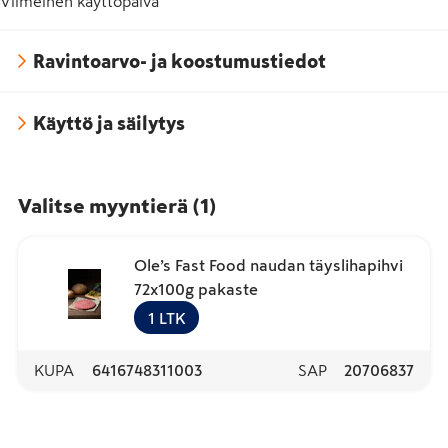
Viimeinen käyttöpäivä
Ravintoarvo- ja koostumustiedot
Käyttö ja säilytys
Valitse myyntierä
(
1
)
Ole’s Fast Food naudan täyslihapihvi
72x100g pakaste
1
LTK
KUPA
6416748311003
SAP
20706837