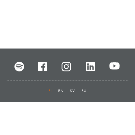
FI
EN
SV
RU
Pikalinkit
Oiva-raportit
Laskut ja maksut