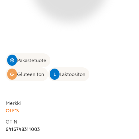
Pakastetuote
G
Gluteeniton
L
Laktoositon
Merkki
OLE'S
GTIN
6416748311003