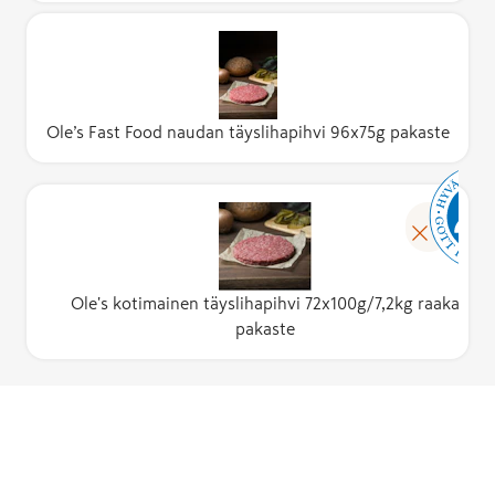
Ole’s Fast Food naudan täyslihapihvi 96x75g pakaste
Ole's kotimainen täyslihapihvi 72x100g/7,2kg raaka
pakaste