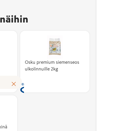
kertoo, että tuote on
valmistettu Suomessa
näihin
ja sen
kotimaisuusaste on
vähintään 50 %.
Kotimaisuusaste
kuvaa suomalaisten
kustannusten osuutta
tuotteen
Osku premium siemenseos
ulkolinnuille 2kg
omakustannusarvosta.
Avainlippu auttaa
Lue lisää
tunnistamaan
suomalaisen työn
tuloksen ja tukemaan
kotimaista
työllisyyttä. Merkin
käyttöoikeuden
myöntää hakemusten
kinä