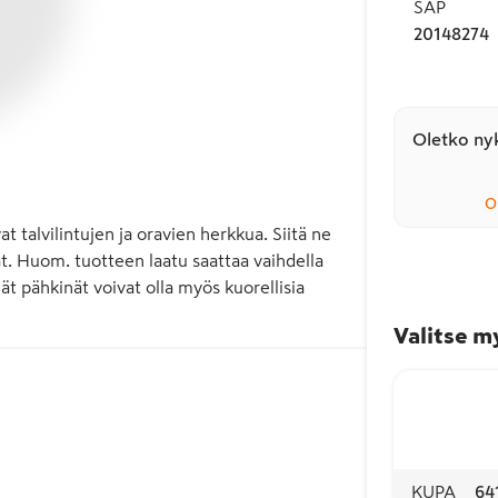
SAP
20148274
Oletko nyk
O
talvilintujen ja oravien herkkua. Siitä ne 
at. Huom. tuotteen laatu saattaa vaihdella 
ät pähkinät voivat olla myös kuorellisia 
Valitse m
KUPA
64