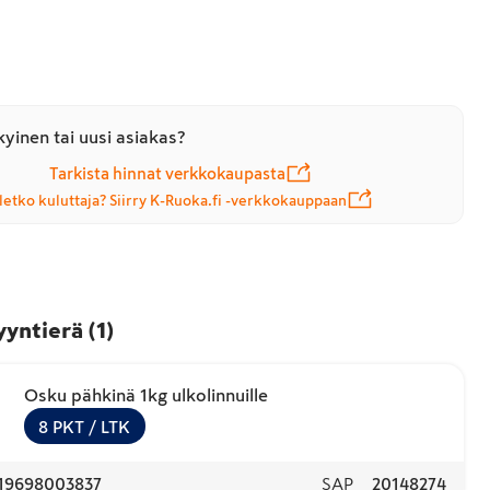
yinen tai uusi asiakas?
Tarkista hinnat verkkokaupasta
letko kuluttaja? Siirry K-Ruoka.fi -verkkokauppaan
yyntierä
(
1
)
Osku pähkinä 1kg ulkolinnuille
8
PKT
/ LTK
19698003837
SAP
20148274