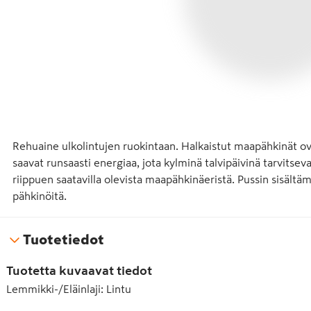
Rehuaine ulkolintujen ruokintaan. Halkaistut maapähkinät ovat 
saavat runsaasti energiaa, jota kylminä talvipäivinä tarvitsev
riippuen saatavilla olevista maapähkinäeristä. Pussin sisältäm
pähkinöitä.
Tuotetiedot
Tuotetta kuvaavat tiedot
Lemmikki-/Eläinlaji
:
Lintu