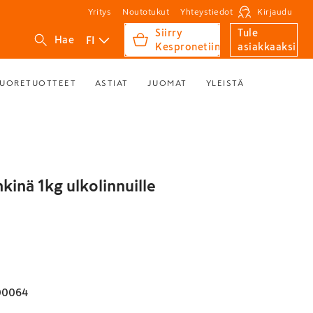
Yritys
Noutotukut
Yhteystiedot
Kirjaudu
Siirry
Tule
FI
Hae
Kespronetiin
asiakkaaksi
UORETUOTTEET
ASTIAT
JUOMAT
YLEISTÄ
kinä 1kg ulkolinnuille
00064