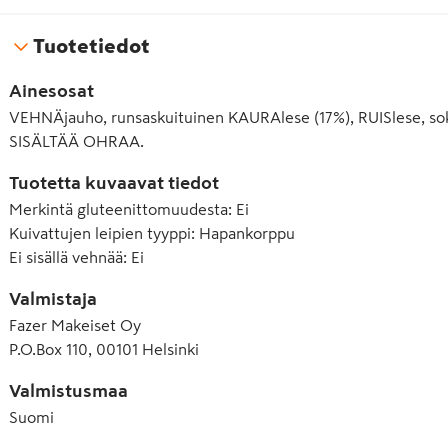
Tuotetiedot
Ainesosat
VEHNÄjauho, runsaskuituinen KAURAlese (17%), RUISlese, soker
SISÄLTÄÄ OHRAA.
Tuotetta kuvaavat tiedot
Merkintä gluteenittomuudesta
:
Ei
Kuivattujen leipien tyyppi
:
Hapankorppu
Ei sisällä vehnää
:
Ei
Valmistaja
Fazer Makeiset Oy
P.O.Box 110, 00101 Helsinki
Valmistusmaa
Suomi