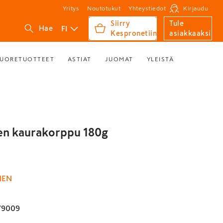
Yritys
Noutotukut
Yhteystiedot
Kirjaudu
Siirry
Tule
FI
Hae
Kespronetiin
asiakkaaksi
UORETUOTTEET
ASTIAT
JUOMAT
YLEISTÄ
en kaurakorppu 180g
NEN
79009