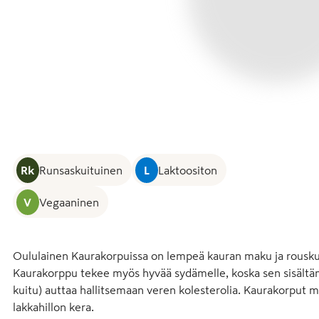
Rk
Runsaskuituinen
L
Laktoositon
V
Vegaaninen
Oululainen Kaurakorpuissa on lempeä kauran maku ja rouskuv
Kaurakorppu tekee myös hyvää sydämelle, koska sen sisältäm
kuitu) auttaa hallitsemaan veren kolesterolia. Kaurakorput ma
lakkahillon kera.