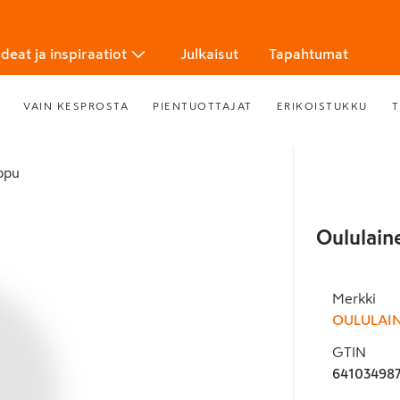
Ideat ja inspiraatiot
Julkaisut
Tapahtumat
VAIN KESPROSTA
PIENTUOTTAJAT
ERIKOISTUKKU
T
rppu
Oululain
Merkki
OULULAI
GTIN
64103498