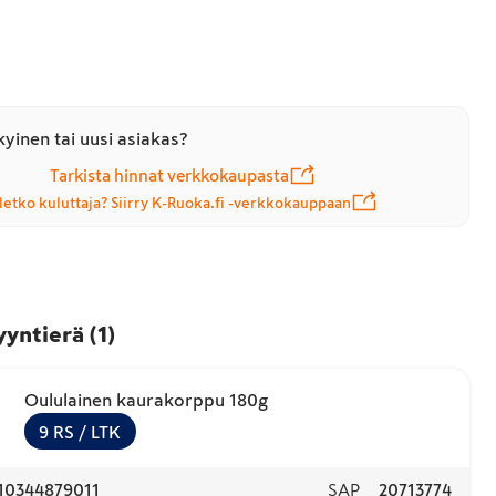
yinen tai uusi asiakas?
Tarkista hinnat verkkokaupasta
letko kuluttaja? Siirry K-Ruoka.fi -verkkokauppaan
yyntierä
(
1
)
Oululainen kaurakorppu 180g
9
RS
/ LTK
10344879011
SAP
20713774