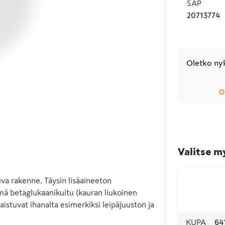
SAP
20713774
Oletko nyk
O
Valitse m
a rakenne. Täysin lisäaineeton 
ä betaglukaanikuitu (kauran liukoinen 
istuvat ihanalta esimerkiksi leipäjuuston ja 
KUPA
64