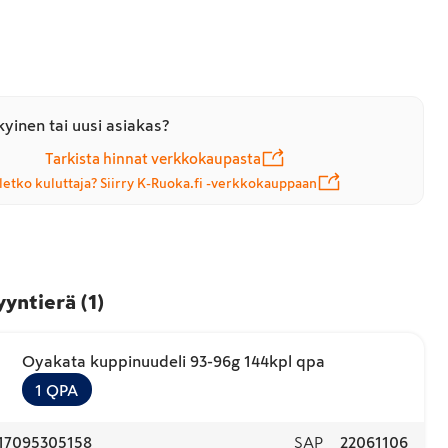
yinen tai uusi asiakas?
Tarkista hinnat verkkokaupasta
letko kuluttaja? Siirry K-Ruoka.fi -verkkokauppaan
yyntierä
(
1
)
Oyakata kuppinuudeli 93-96g 144kpl qpa
1
QPA
17095305158
SAP
22061106