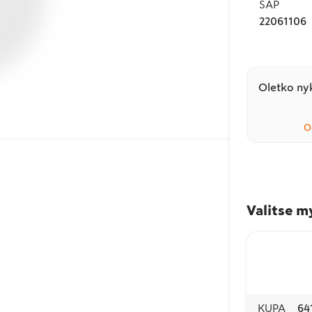
SAP
22061106
Oletko nyk
O
Valitse m
KUPA
64