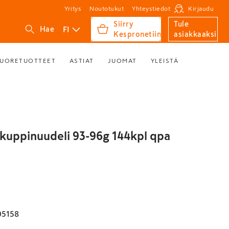
Yritys
Noutotukut
Yhteystiedot
Kirjaudu
Siirry
Tule
FI
Hae
Kespronetiin
asiakkaaksi
UORETUOTTEET
ASTIAT
JUOMAT
YLEISTÄ
kuppinuudeli 93-96g 144kpl qpa
05158