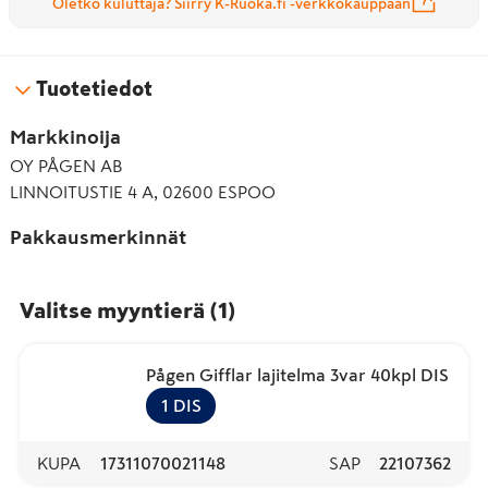
Oletko kuluttaja? Siirry K-Ruoka.fi -verkkokauppaan
Tuotetiedot
Markkinoija
OY PÅGEN AB
LINNOITUSTIE 4 A, 02600 ESPOO
Pakkausmerkinnät
Valitse myyntierä
(
1
)
Pågen Gifflar lajitelma 3var 40kpl DIS
1
DIS
KUPA
17311070021148
SAP
22107362