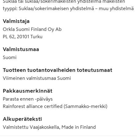
Suklaa tai suklaa/sokerimakeisten yhdistelmä makeisten
tyyppi
:
Suklaa/sokerimakeisen yhdistelmä – muu yhdistelmä
Valmistaja
Orkla Suomi Finland Oy Ab
PL 62, 20101 Turku
Valmistusmaa
Suomi
Tuotteen tuotantovaiheiden toteutusmaat
Viimeinen valmistusmaa
Suomi
Pakkausmerkinnät
Parasta ennen -päiväys
Rainforest alliance certified (Sammakko-merkki)
Alkuperäteksti
Valmistettu Vaajakoskella, Made in Finland