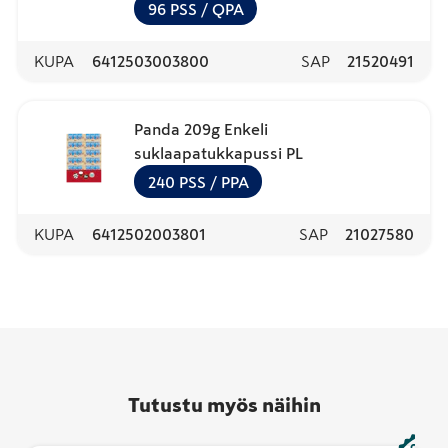
96
PSS
/ QPA
KUPA
6412503003800
SAP
21520491
Panda 209g Enkeli
suklaapatukkapussi PL
240
PSS
/ PPA
KUPA
6412502003801
SAP
21027580
Tutustu myös näihin