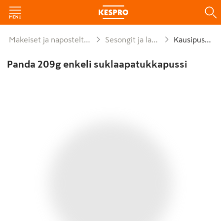
Makeiset ja naposteltavat
Sesongit ja lahjat
Kausipussit
Panda 209g enkeli suklaapatukkapussi