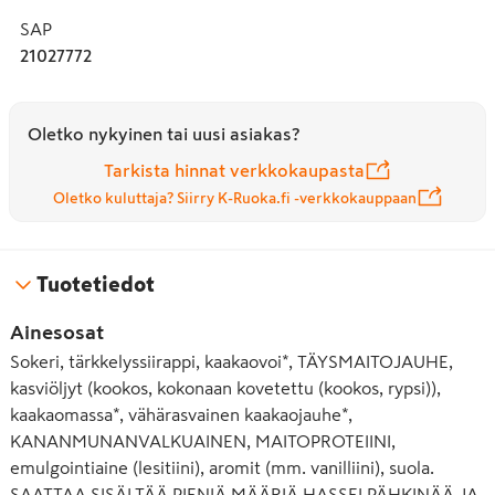
SAP
21027772
Oletko nykyinen tai uusi asiakas?
Tarkista hinnat verkkokaupasta
Oletko kuluttaja? Siirry K-Ruoka.fi -verkkokauppaan
Tuotetiedot
Ainesosat
Sokeri, tärkkelyssiirappi, kaakaovoi*, TÄYSMAITOJAUHE,
kasviöljyt (kookos, kokonaan kovetettu (kookos, rypsi)),
kaakaomassa*, vähärasvainen kaakaojauhe*,
KANANMUNANVALKUAINEN, MAITOPROTEIINI,
emulgointiaine (lesitiini), aromit (mm. vanilliini), suola.
SAATTAA SISÄLTÄÄ PIENIÄ MÄÄRIÄ HASSELPÄHKINÄÄ JA