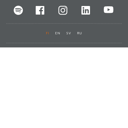
FI
EN
SV
RU
Pikalinkit
Oiva-raportit
Laskut ja maksut
Ota yhteyttä
Anna palautetta
Tukku
Usein kysyttyä
Haluan asiakkaaksi
Käyttöturvatiedotteet
Tilaa uutiskirje