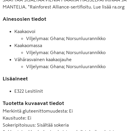
MANTELIA. *Rainforest Alliance-sertifioitu. Lue lisää ra.org
Ainesosien tiedot
Kaakaovoi
Viljelymaa: Ghana; Norsunluurannikko
Kaakaomassa
Viljelymaa: Ghana; Norsunluurannikko
Vähärasvainen kaakaojauhe
Viljelymaa: Ghana; Norsunluurannikko
Lisäaineet
E322 Lesitiinit
Tuotetta kuvaavat tiedot
Merkintä gluteenittomuudesta
:
Ei
Kausituote
:
Ei
Sokeripitoisuus
:
Sisältää sokeria