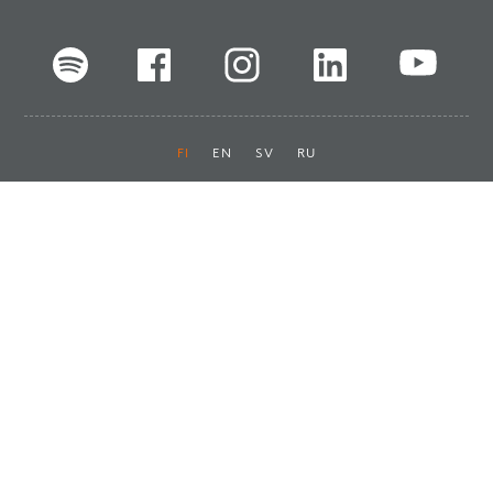
FI
EN
SV
RU
Pikalinkit
Oiva-raportit
Laskut ja maksut
Ota yhteyttä
Anna palautetta
Tukku
Usein kysyttyä
Haluan asiakkaaksi
Käyttöturvatiedotteet
Tilaa uutiskirje