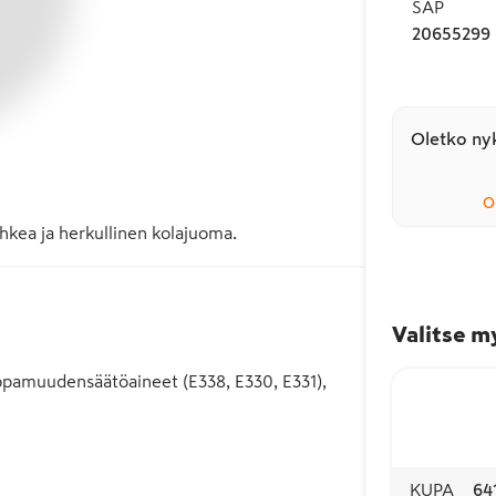
SAP
20655299
Oletko nyk
O
kea ja herkullinen kolajuoma.
Valitse m
happamuudensäätöaineet (E338, E330, E331),
KUPA
64