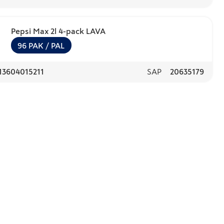
Pepsi Max 2l 4-pack LAVA
96
PAK
/ PAL
13604015211
SAP
20635179