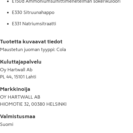
E150d Ammoniumsulfiittimenetelmän sokerikulööri
E330 Sitruunahappo
E331 Natriumsitraatti
E338 Fosforihappo
Tuotetta kuvaavat tiedot
E950 Asesulfaami K
Maustetun juoman tyyppi
:
Cola
E951 Aspartaami
Kuluttajapalvelu
Oy Hartwall Ab
PL 44, 15101 Lahti
Markkinoija
OY HARTWALL AB
HIOMOTIE 32, 00380 HELSINKI
Valmistusmaa
Suomi