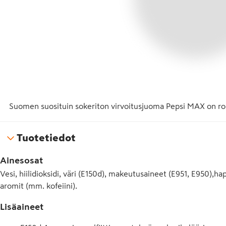
Suomen suosituin sokeriton virvoitusjuoma Pepsi MAX on roh
Tuotetiedot
Ainesosat
Vesi, hiilidioksidi, väri (E150d), makeutusaineet (E951, E950),
aromit (mm. kofeiini).
Lisäaineet