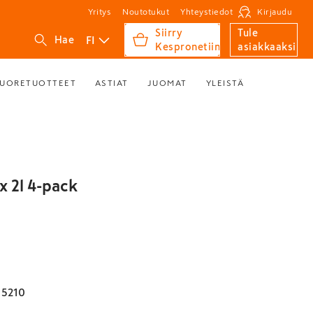
Yritys
Noutotukut
Yhteystiedot
Kirjaudu
Siirry
Tule
FI
Hae
Kespronetiin
asiakkaaksi
UORETUOTTEET
ASTIAT
JUOMAT
YLEISTÄ
x 2l 4-pack
15210