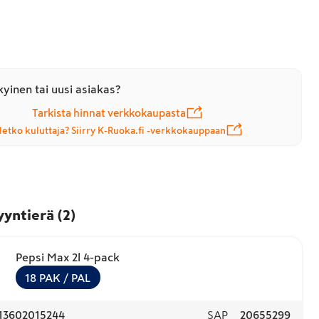
yinen tai uusi asiakas?
Tarkista hinnat verkkokaupasta
letko kuluttaja? Siirry K-Ruoka.fi -verkkokauppaan
yyntierä
(
2
)
Pepsi Max 2l 4-pack
18
PAK
/ PAL
13602015244
SAP
20655299