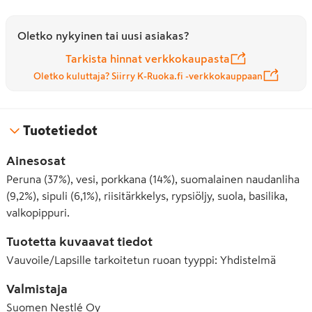
Oletko nykyinen tai uusi asiakas?
PILTTI lastenruokien reseptit kehitetään eri ikäryhmien 
Tarkista hinnat verkkokaupasta
ravitsemus- ja koostumustarpeisiin sopiviksi, 
Oletko kuluttaja? Siirry K-Ruoka.fi -verkkokauppaan
suomalaisten ravitsemussuositusten ja säännösten 
mukaan.

Tuotetiedot
Ainesosat
Tuotekehityksemme on jatkuvaa ja tuotteen koostumusta 
Peruna (37%), vesi, porkkana (14%), suomalainen naudanliha
voidaan muuttaa. Luethan sen vuoksi ainesosaluettelon 
(9,2%), sipuli (6,1%), riisitärkkelys, rypsiöljy, suola, basilika,
pakkauksesta aina ennen ruoan tarjoamista.
valkopippuri.
Tuotetta kuvaavat tiedot
Vauvoile/Lapsille tarkoitetun ruoan tyyppi
:
Yhdistelmä
Valmistaja
Suomen Nestlé Oy