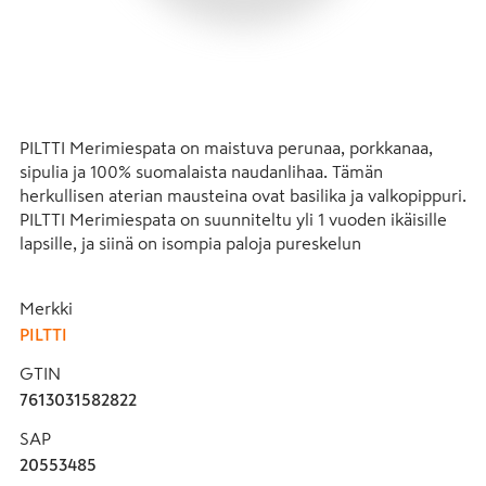
PILTTI Merimiespata on maistuva perunaa, porkkanaa, 
sipulia ja 100% suomalaista naudanlihaa. Tämän 
herkullisen aterian mausteina ovat basilika ja valkopippuri. 
PILTTI Merimiespata on suunniteltu yli 1 vuoden ikäisille 
lapsille, ja siinä on isompia paloja pureskelun 
harjoitteluun. Maistuvia ruokailuhetkiä! 

Merkki
PILTTI
Vastuullisuus on meille tärkeää ja olemme ylpeitä Turun 
GTIN
lastenruokatehtaastamme. Kaikki lasipurkkituotteemme 
7613031582822
valmistetaan Turun lastenruokatehtaallamme 100% 
uusiutuvalla energialla. Tehtaaltamme ei toimiteta 
SAP
lainkaan jätettä kaatopaikalle. Lue lisää 
20553485
vastuullisuudestamme www.piltti.fi.
