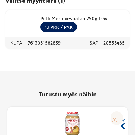
Valitse myyntierä
(
1
)
Piltti Merimiespataa 250g 1-3v
12
PRK
/ PAK
KUPA
7613031582839
SAP
20553485
Tutustu myös näihin