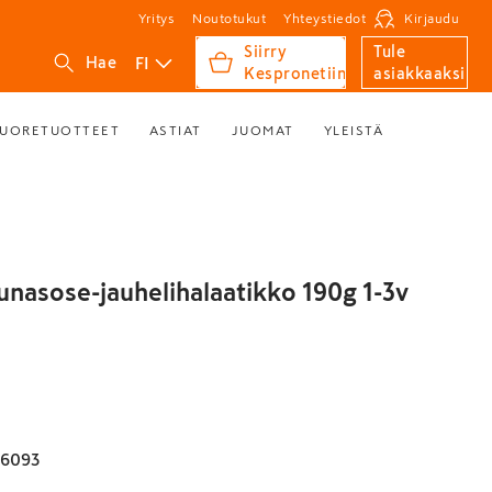
Yritys
Noutotukut
Yhteystiedot
Kirjaudu
Siirry
Tule
FI
Hae
Kespronetiin
asiakkaaksi
UORETUOTTEET
ASTIAT
JUOMAT
YLEISTÄ
runasose-jauhelihalaatikko 190g 1-3v
76093