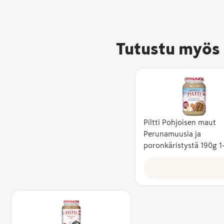
Tutustu myös 
Piltti Pohjoisen maut
Perunamuusia ja
Avainlippu-m
poronkäristystä 190g 1
kertoo, että 
valmistettu 
ja sen
kotimaisuusa
vähintään 50
Kotimaisuusa
kuvaa suomal