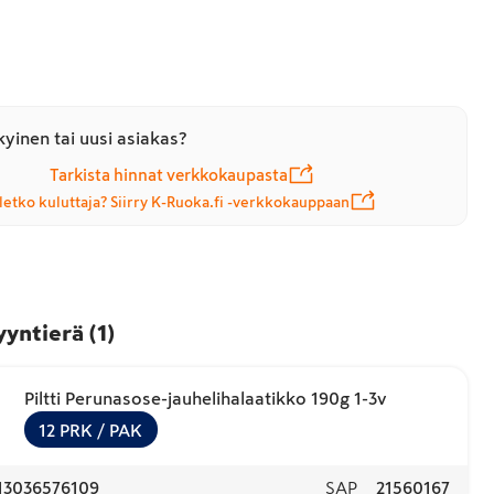
yinen tai uusi asiakas?
Tarkista hinnat verkkokaupasta
letko kuluttaja? Siirry K-Ruoka.fi -verkkokauppaan
yyntierä
(
1
)
Piltti Perunasose-jauhelihalaatikko 190g 1-3v
12
PRK
/ PAK
13036576109
SAP
21560167