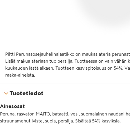
Piltti Perunasosejauhelihalaatikko on maukas ateria perunasta,
Lisää makua ateriaan tuo persilja. Tuotteessa on vain vähän kov
kuukauden iästä alkaen. Tuotteen kasvispitoisuus on 54%. Va
raaka-aineista.
Tuotetiedot
Ainesosat
Peruna, rasvaton MAITO, bataatti, vesi, suomalainen naudanliha (9,
sitruunamehutiiviste, suola, persilja. Sisältää 54% kasviksia.