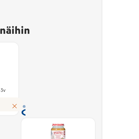
Avainlippu-merkki
kertoo, että tuote on
näihin
valmistettu Suomessa
ja sen
kotimaisuusaste on
vähintään 50 %.
Kotimaisuusaste
kuvaa suomalaisten
kustannusten osuutta
tuotteen
erkki
Avainl
-3v
omakustannusarvosta.
tuote on
kertoo,
Avainlippu auttaa
Suomessa
valmis
Lue lisää
tunnistamaan
ja sen
suomalaisen työn
ste on
kotima
tuloksen ja tukemaan
 %.
vähint
kotimaista
ste
Kotima
työllisyyttä. Merkin
aisten
kuvaa 