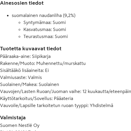
Ainesosien tiedot
suomalainen naudanliha (9,2%)
Syntymämaa: Suomi
Kasvatusmaa: Suomi
Teurastusmaa: Suomi
Tuotetta kuvaavat tiedot
Pääraaka–aine
:
Siipikarja
Rakenne/Muoto
:
Muhennettu/murskattu
Sisältääkö lisäaineita
:
Ei
Valmiusaste
:
Valmis
Suolainen/Makea
:
Suolainen
Vauvojen/Lasten Ruoan/Juoman vaihe
:
12 kuukautta/eteenpäi
Käyttötarkoitus/Sovellus
:
Pääateria
Vauvoile/Lapsille tarkoitetun ruoan tyyppi
:
Yhdistelmä
Valmistaja
Suomen Nestlé Oy