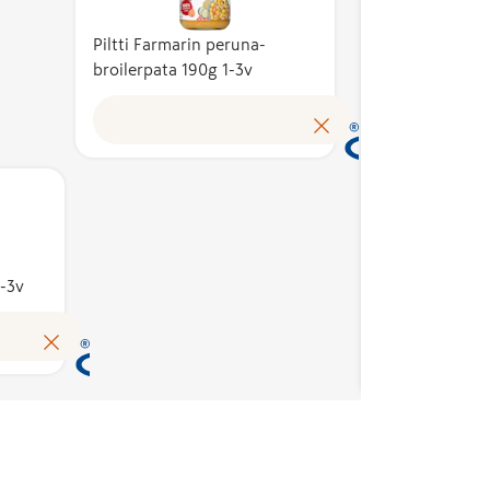
käyttöoikeuden
 osuutta
kustan
Avainlippu-merkki
myöntää hakemusten
tuotte
Piltti Farmarin peruna-
kertoo, että tuote on
perusteella alan
broilerpata 190g 1-3v
arvosta.
omakus
valmistettu Suomessa
asiantuntijoista koottu
ttaa
Avainl
ja sen
puolueeton
Lue lisää
n
tunnis
kotimaisuusaste on
Avainlippu-merkin
työn
suomal
vähintään 50 %.
toimikunta.
tukemaan
tuloks
Kotimaisuusaste
kotima
kuvaa suomalaisten
Merkin
työllis
kustannusten osuutta
en
käyttö
tuotteen
emusten
myönt
1-3v
omakustannusarvosta.
lan
peruste
Avainlippu auttaa
sta koottu
asiantu
Lue lisää
tunnistamaan
puolue
suomalaisen työn
erkin
Avainl
tuloksen ja tukemaan
toimik
kotimaista
työllisyyttä. Merkin
käyttöoikeuden