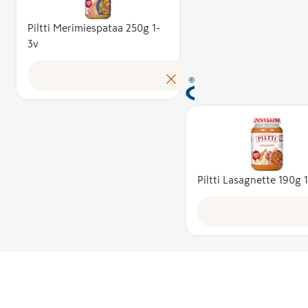
kustannusten
tuotteen
Piltti Merimiespataa 250g 1-
3v
omakustannus
Avainlippu au
tunnistamaa
suomalaisen 
tuloksen ja 
kotimaista
työllisyyttä. 
käyttöoikeud
myöntää hak
Piltti Lasagnette 190g 
perusteella a
asiantuntijoi
puolueeton
Avainlippu-m
toimikunta.