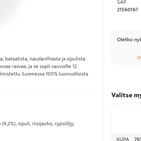
SAP
21560167
Oletko nyk
O
 bataatista, naudanlihasta ja sipulista. 
aa rasvaa, ja se sopii vauvoille 12 
lmistettu Suomessa 100% luonnollisista 
Valitse m
2%), sipuli, riisijauho, rypsiöljy,
KUPA
76