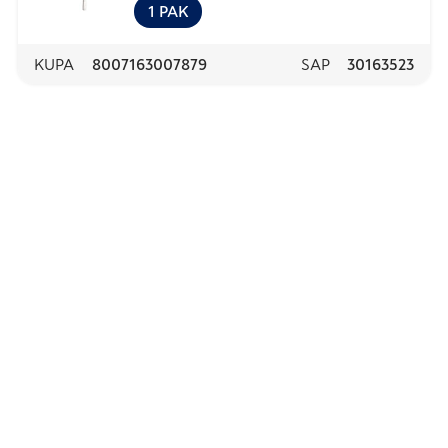
12kpl
1
PAK
KUPA
8007163007879
SAP
30163523