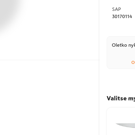
SAP
30170114
Oletko nyk
O
Valitse m