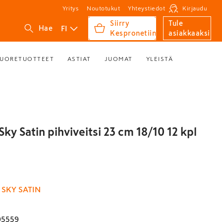
Yritys
Noutotukut
Yhteystiedot
Kirjaudu
Siirry
Tule
FI
Hae
Kespronetiin
asiakkaaksi
UORETUOTTEET
ASTIAT
JUOMAT
YLEISTÄ
Sky Satin pihviveitsi 23 cm 18/10 12 kpl
 SKY SATIN
95559