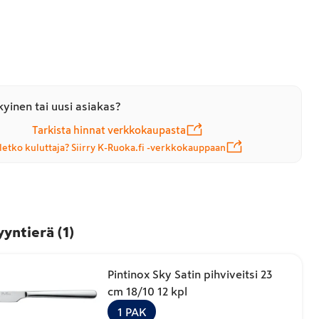
yinen tai uusi asiakas?
Tarkista hinnat verkkokaupasta
letko kuluttaja? Siirry K-Ruoka.fi -verkkokauppaan
yyntierä
(
1
)
Pintinox Sky Satin pihviveitsi 23
cm 18/10 12 kpl
1
PAK