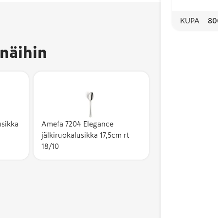
KUPA
80
näihin
usikka
Amefa 7204 Elegance
jälkiruokalusikka 17,5cm rt
18/10