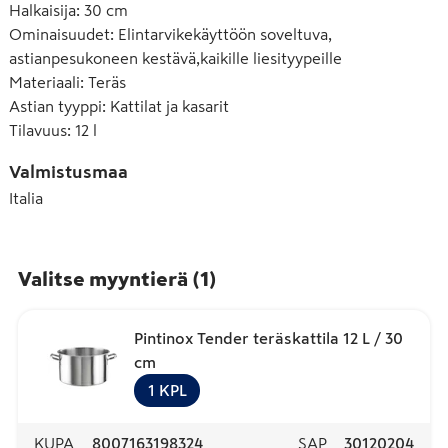
Halkaisija
:
30 cm
Ominaisuudet
:
Elintarvikekäyttöön soveltuva,
astianpesukoneen kestävä,kaikille liesityypeille
Materiaali
:
Teräs
Astian tyyppi
:
Kattilat ja kasarit
Tilavuus
:
12 l
Valmistusmaa
Italia
Valitse myyntierä
(
1
)
Pintinox Tender teräskattila 12 L / 30
cm
1
KPL
KUPA
8007163198324
SAP
30120204