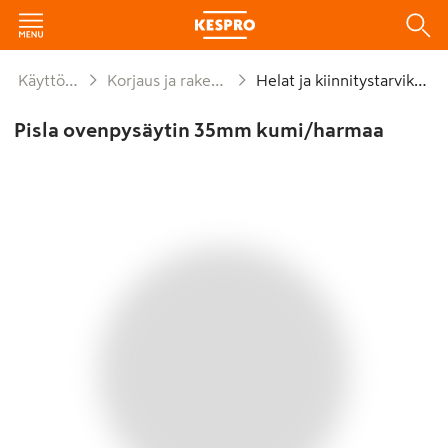
Käyttötavara
Korjaus ja rakentaminen
Helat ja kiinnitystarvikkeet
Pisla ovenpysäytin 35mm kumi/harmaa