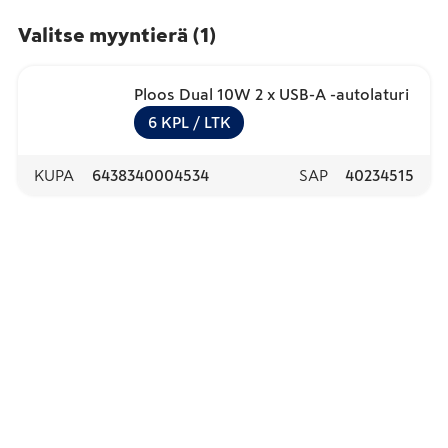
Valitse myyntierä
(
1
)
Ploos Dual 10W 2 x USB-A -autolaturi
6
KPL
/ LTK
KUPA
6438340004534
SAP
40234515