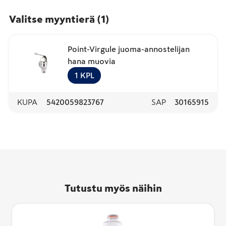
Valitse myyntierä
(
1
)
Point-Virgule juoma-annostelijan
hana muovia
1
KPL
KUPA
5420059823767
SAP
30165915
Tutustu myös näihin