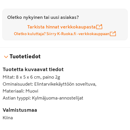
Oletko nykyinen tai uusi asiakas?
Tarkista hinnat verkkokaupasta
Oletko kuluttaja? Siirry K-Ruoka.fi -verkkokauppaan
Tuotetiedot
Tuotetta kuvaavat tiedot
Mitat
:
8 x 5 x 6 cm, paino 2g
Ominaisuudet
:
Elintarvikekäyttöön soveltuva,
Materiaali
:
Muovi
Astian tyyppi
:
Kylmäjuoma-annostelijat
Valmistusmaa
Kiina