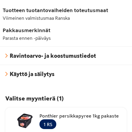
Tuotteen tuotantovaiheiden toteutusmaat
Viimeinen valmistusmaa
Ranska
Pakkausmerkinnät
Parasta ennen -päiväys
Ravintoarvo- ja koostumustiedot
Käyttö ja säilytys
Valitse myyntierä
(
1
)
Ponthier persikkapyree 1kg pakaste
1
RS