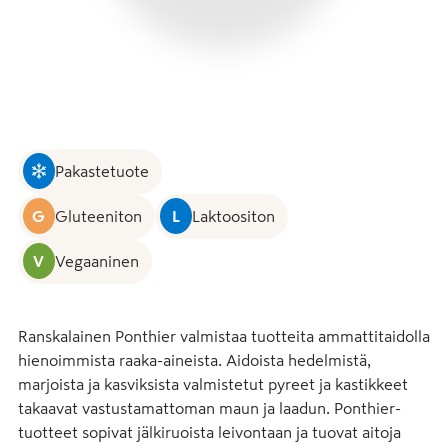
Pakastetuote
G
Gluteeniton
L
Laktoositon
V
Vegaaninen
Ranskalainen Ponthier valmistaa tuotteita ammattitaidolla 
hienoimmista raaka-aineista. Aidoista hedelmistä, 
marjoista ja kasviksista valmistetut pyreet ja kastikkeet 
takaavat vastustamattoman maun ja laadun. Ponthier-
tuotteet sopivat jälkiruoista leivontaan ja tuovat aitoja 