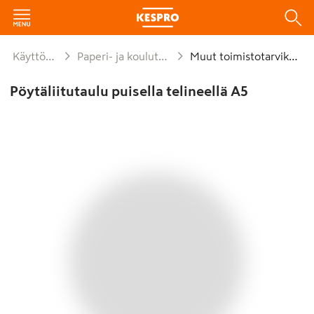
Käyttötavara
Paperi- ja koulutarvikkeet
Muut toimistotarvikkeet
Pöytäliitutaulu puisella telineellä A5