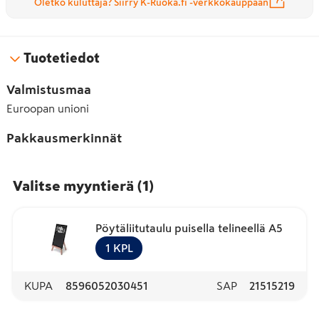
Oletko kuluttaja? Siirry K-Ruoka.fi -verkkokauppaan
Tuotetiedot
Valmistusmaa
Euroopan unioni
Pakkausmerkinnät
Valitse myyntierä
(
1
)
Pöytäliitutaulu puisella telineellä A5
1
KPL
KUPA
8596052030451
SAP
21515219