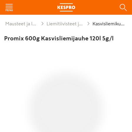
Mausteet ja leivonta
Liemitiivisteet ja fondit
Kasvisliemikuutio
Promix 600g Kasvisliemijauhe 120l 5g/l