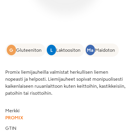
G
Gluteeniton
L
Laktoositon
Ma
Maidoton
Promix liemijauheilla valmistat herkullisen liemen 
nopeasti ja helposti. Liemijauheet sopivat monipuolisesti 
kaikenlaiseen ruuanlaittoon kuten keittoihin, kastikkeisiin, 
patoihin tai risottoihin.
Merkki
PROMIX
GTIN