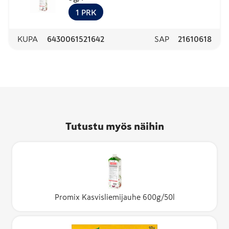
1
PRK
KUPA
6430061521642
SAP
21610618
Tutustu myös näihin
Promix Kasvisliemijauhe 600g/50l