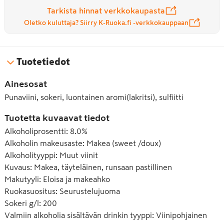
Tarkista hinnat verkkokaupasta
Oletko kuluttaja? Siirry K-Ruoka.fi -verkkokauppaan
Tuotetiedot
Ainesosat
Punaviini, sokeri, luontainen aromi(lakritsi), sulfiitti
Tuotetta kuvaavat tiedot
Alkoholiprosentti
:
8.0%
Alkoholin makeusaste
:
Makea (sweet /doux)
Alkoholityyppi
:
Muut viinit
Kuvaus
:
Makea, täyteläinen, runsaan pastillinen
Makutyyli
:
Eloisa ja makeahko
Ruokasuositus
:
Seurustelujuoma
Sokeri g/l
:
200
Valmiin alkoholia sisältävän drinkin tyyppi
:
Viinipohjainen