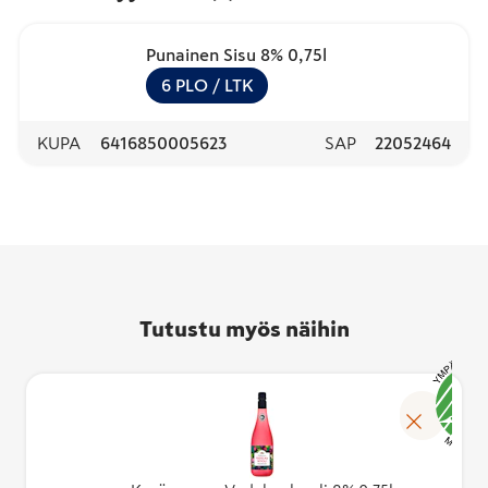
Punainen Sisu 8% 0,75l
6
PLO
/ LTK
KUPA
6416850005623
SAP
22052464
Tutustu myös näihin