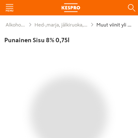
Alkoholijuomat
Hed-,marja, jälkiruoka,alkoholitt viinit
Muut viinit yli 1,2%
Punainen Sisu 8% 0,75l