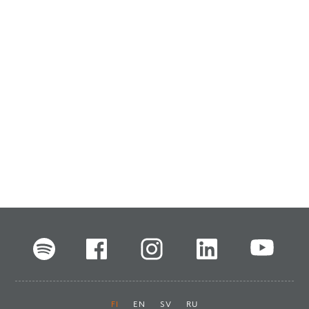
FI
EN
SV
RU