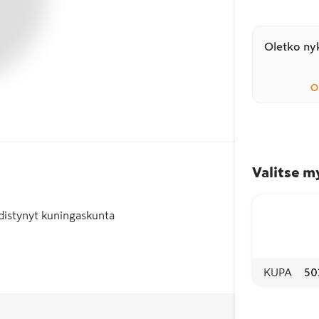
Oletko nyk
O
Valitse m
hdistynyt kuningaskunta
KUPA
50