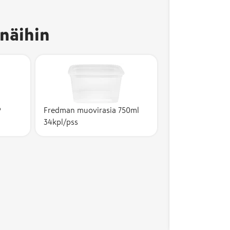
näihin
P
Fredman muovirasia 750ml
34kpl/pss