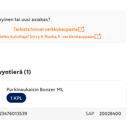
yinen tai uusi asiakas?
Tarkista hinnat verkkokaupasta
letko kuluttaja? Siirry K-Ruoka.fi -verkkokauppaan
yyntierä
(
1
)
Purkinaukaisin Bonzer ML
1
KPL
23476013539
SAP
20028400