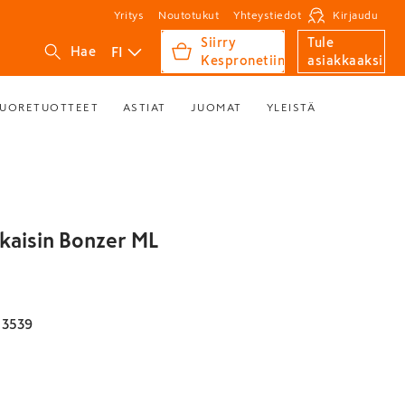
Yritys
Noutotukut
Yhteystiedot
Kirjaudu
Siirry
Tule
FI
Hae
Kespronetiin
asiakkaaksi
UORETUOTTEET
ASTIAT
JUOMAT
YLEISTÄ
kaisin Bonzer ML
13539