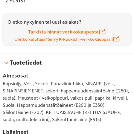
21909151
Oletko nykyinen tai uusi asiakas?
Tarkista hinnat verkkokaupasta
Oletko kuluttaja? Siirry K-Ruoka.fi -verkkokauppaan
Tuotetiedot
Ainesosat
Rapsiöljy, Vesi, Sokeri, Punaviinietikka, SINAPPI (vesi,
SINAPINSIEMENET, sokeri, happamuudensääntöaine E260),
suola), Mausteet ( valkopippuri, valkosipuli, paprika, kirveli),
Suola, Happamuudensäätöaineet (E260 ja E330),
Säilöntäaine (E202), KELTUAISJAUHE (KELTUAISJAUHE,
suola, maltodekstriini), Sakeuttamisaine (E415)
Lisäaineet