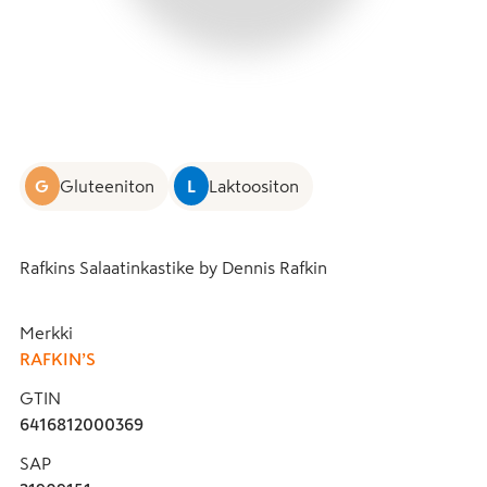
G
Gluteeniton
L
Laktoositon
Rafkins Salaatinkastike by Dennis Rafkin
Merkki
RAFKIN’S
GTIN
6416812000369
SAP