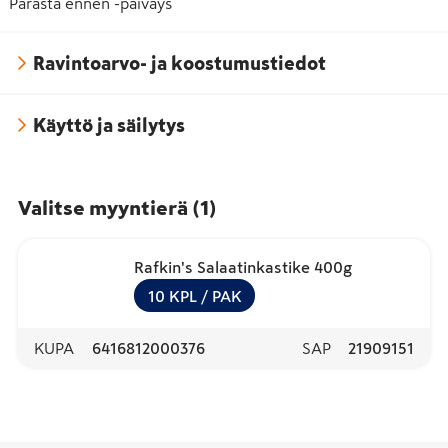
Parasta ennen -päiväys
Ravintoarvo- ja koostumustiedot
Käyttö ja säilytys
Valitse myyntierä
(
1
)
Rafkin's Salaatinkastike 400g
10
KPL
/ PAK
KUPA
6416812000376
SAP
21909151