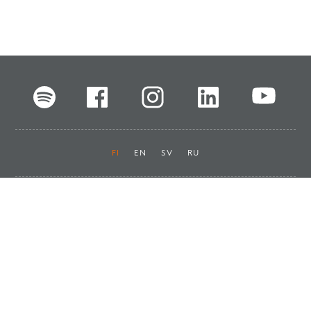
FI
EN
SV
RU
Pikalinkit
Oiva-raportit
Laskut ja maksut
Ota yhteyttä
Anna palautetta
Tukku
Usein kysyttyä
Haluan asiakkaaksi
Käyttöturvatiedotteet