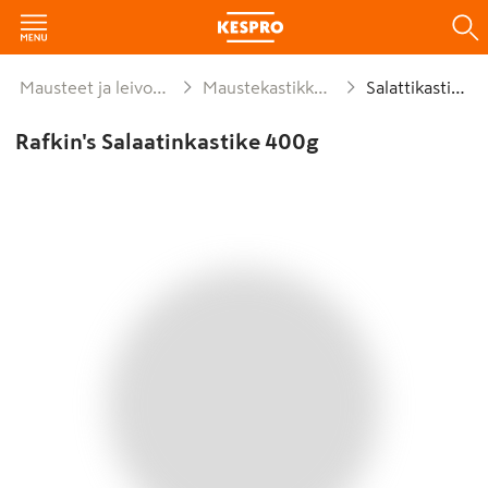
Mausteet ja leivonta
Maustekastikkeet
Salattikastike
Rafkin's Salaatinkastike 400g