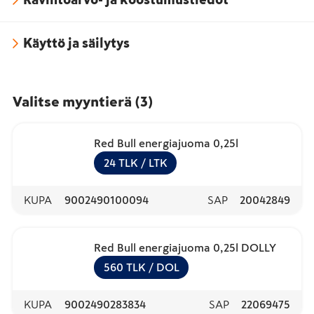
Käyttö ja säilytys
Valitse myyntierä
(
3
)
Red Bull energiajuoma 0,25l
24
TLK
/ LTK
KUPA
9002490100094
SAP
20042849
Red Bull energiajuoma 0,25l DOLLY
560
TLK
/ DOL
KUPA
9002490283834
SAP
22069475