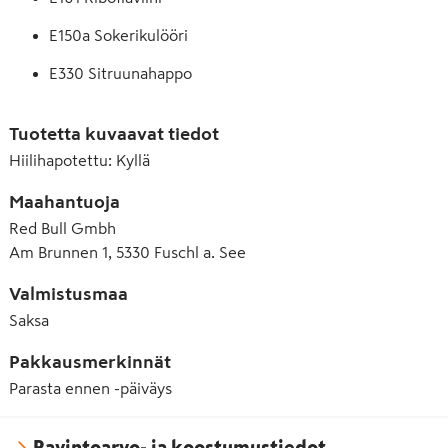
E150a Sokerikulööri
E330 Sitruunahappo
E500 Natriumkarbonaatti
Tuotetta kuvaavat tiedot
E504 Magnesiumkarbonaatti
Hiilihapotettu
:
Kyllä
Maahantuoja
Red Bull Gmbh
Am Brunnen 1, 5330 Fuschl a. See
Valmistusmaa
Saksa
Pakkausmerkinnät
Parasta ennen -päiväys
Ravintoarvo- ja koostumustiedot