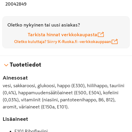
20042849
Oletko nykyinen tai uusi asiakas?
Tarkista hinnat verkkokaupasta
Oletko kuluttaja? Siirry K-Ruoka.fi -verkkokauppaan
Tuotetiedot
Ainesosat
vesi, sakkaroosi, glukoosi, happo (E330), hiilihappo, tauriini
(0,4%), happamuudensäätöaineet (E500, E504), kofeiini
(0,03%), vitamiinit (niasiini, pantoteenihappo, B6, B12),
aromit, väriaineet (E150a, E101).
Lisäaineet
E101 Riboflaviini