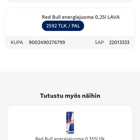
Red Bull energiajuoma 0,25l LAVA
2592
TLK
/ PAL
KUPA
9002490276799
SAP
22013333
Tutustu myös näihin
Red Bull energiajuoma 0,355l tlk