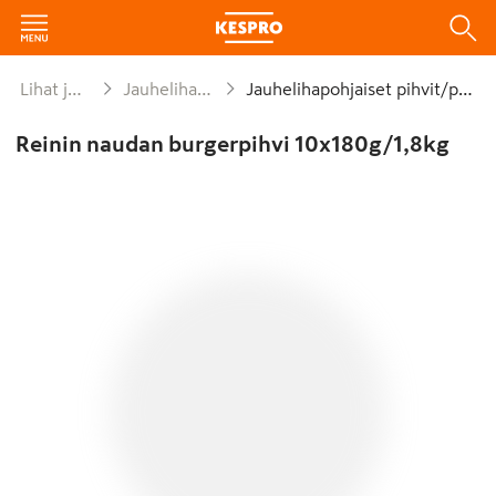
Lihat ja lihajalosteet
Jauhelihat ja sekoitelihat
Jauhelihapohjaiset pihvit/pyörykät
Reinin naudan burgerpihvi 10x180g/1,8kg