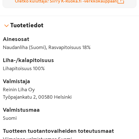
Oletko kuluttaja? Siirry K-Ruoka.fi -verkkokauppaan
Tuotetiedot
Ainesosat
Naudanliha (Suomi), Rasvapitoisuus 18%
Liha-/kalapitoisuus
Lihapitoisuus
100
%
Valmistaja
Reinin Liha Oy
Työpajankatu 2, 00580 Helsinki
Valmistusmaa
Suomi
Tuotteen tuotantovaiheiden toteutusmaat
Viimeinen valmistusmaa
Suomi