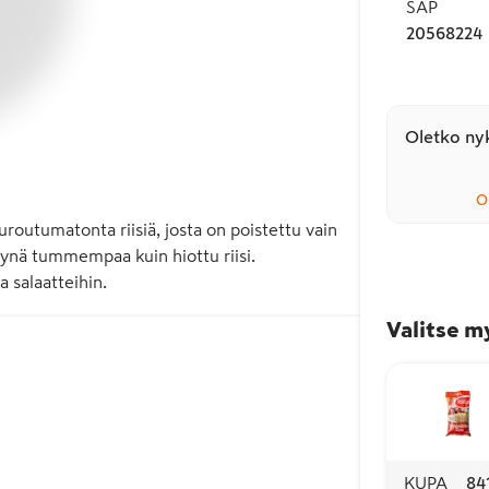
SAP
20568224
Oletko nyk
O
routumatonta riisiä, josta on poistettu vain 
tynä tummempaa kuin hiottu riisi. 
ja salaatteihin.
Valitse m
KUPA
84