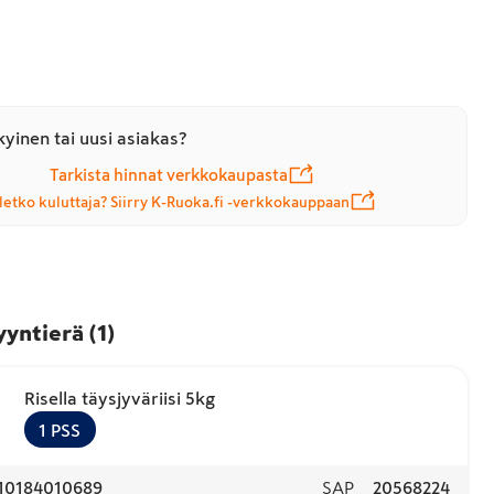
yinen tai uusi asiakas?
Tarkista hinnat verkkokaupasta
letko kuluttaja? Siirry K-Ruoka.fi -verkkokauppaan
yyntierä
(
1
)
Risella täysjyväriisi 5kg
1
PSS
10184010689
SAP
20568224