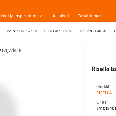
Ideat ja inspiraatiot
Julkaisut
Tapahtumat
VAIN KESPROSTA
PIENTUOTTAJAT
ERIKOISTUKKU
T
täysjyväriisi
Risella t
Merkki
RISELLA
GTIN
84101840