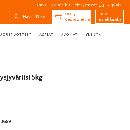
Yritys
Noutotukut
Yhteystiedot
Kirjaudu
Siirry
Tule
FI
Hae
Kespronetiin
asiakkaaksi
UORETUOTTEET
ASTIAT
JUOMAT
YLEISTÄ
äysjyväriisi 5kg
10689