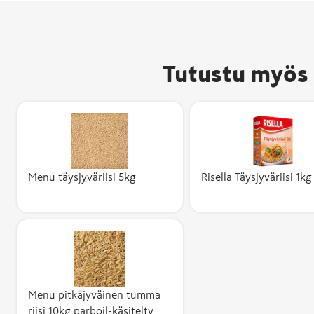
Tutustu myös 
Menu täysjyväriisi 5kg
Risella Täysjyväriisi 1kg
Menu pitkäjyväinen tumma
riisi 10kg parboil-käsitelty