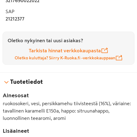
3217690022022
SAP
21212377
Oletko nykyinen tai uusi asiakas?
Tarkista hinnat verkkokaupasta
Oletko kuluttaja? Siirry K-Ruoka.fi -verkkokauppaan
Tuotetiedot
Ainesosat
ruokosokeri, vesi, persikkamehu tiivisteestä (16%), väriaine:
tavallinen karamelli E150a, happo: sitruunahappo,
luonnollinen teearomi, aromi
Lisäaineet