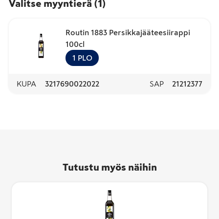
Valitse myyntierä
(
1
)
Routin 1883 Persikkajääteesiirappi
100cl
1
PLO
KUPA
3217690022022
SAP
21212377
Tutustu myös näihin