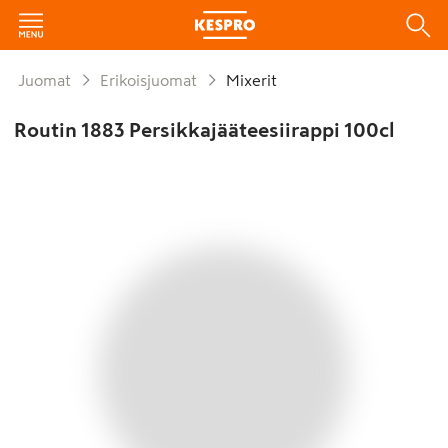
Juomat
Erikoisjuomat
Mixerit
Routin 1883 Persikkajääteesiirappi 100cl