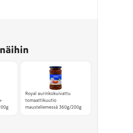
näihin
Royal aurinkokuivattu
a-
tomaattikuutio
200g
mausteliemessä 360g/200g