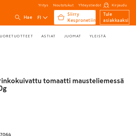
Yritys
Noutotukut
Yhteystiedot
Kirjaudu
Siirry
Tule
FI
Hae
Kespronetiin
asiakkaaksi
UORETUOTTEET
ASTIAT
JUOMAT
YLEISTÄ
rinkokuivattu tomaatti mausteliemessä
0g
17064