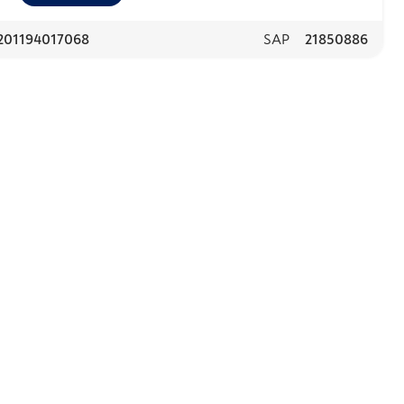
201194017068
SAP
21850886