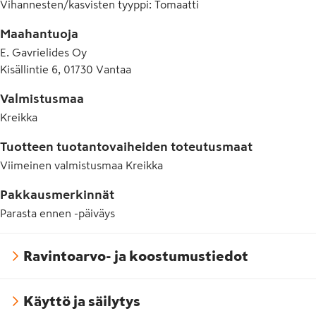
Vihannesten/kasvisten tyyppi
:
Tomaatti
Maahantuoja
E. Gavrielides Oy
Kisällintie 6, 01730 Vantaa
Valmistusmaa
Kreikka
Tuotteen tuotantovaiheiden toteutusmaat
Viimeinen valmistusmaa
Kreikka
Pakkausmerkinnät
Parasta ennen -päiväys
Ravintoarvo- ja koostumustiedot
Käyttö ja säilytys