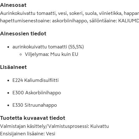
Ainesosat
Suolaisuuden vähentämiseksi tomaatteja voi liottaa ennen käy
Aurinkokuivattu tomaatti, vesi, sokeri, suola, viinietikka, ha
vähintään 10 päivää.
hapettumisenestoaine: askorbiinihappo, säilöntäaine: KALIUMDI
Ainesosien tiedot
aurinkokuivattu tomaatti (55,5%)
Viljelymaa: Muu kuin EU
Lisäaineet
E224 Kaliumdisulfiitti
E300 Askorbiinihappo
E330 Sitruunahappo
Tuotetta kuvaavat tiedot
Valmistajan käsittely/Valmistusprosessi
:
Kuivattu
Ensisijainen lisäaine
:
Vesi