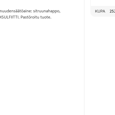
ttöä. Säilyy avattuna jääkaapissa 
ppamuudensäätöaine: sitruunahappo,
KUPA
25
SULFIITTI. Pastöroitu tuote.