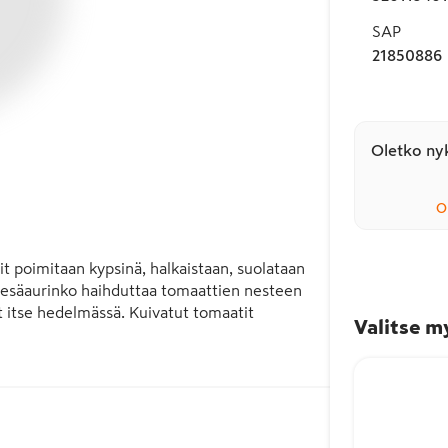
SAP
21850886
Oletko nyk
O
 poimitaan kypsinä, halkaistaan, suolataan 
kesäaurinko haihduttaa tomaattien nesteen 
 itse hedelmässä. Kuivatut tomaatit 
Valitse m
sa ruoanlaitossa. Esimerkiksi pata- ja 
suolaisuutta ja umamista täyteläisyyttä.  Ne 
hin. Miedossa mausteliemessä säilötty 