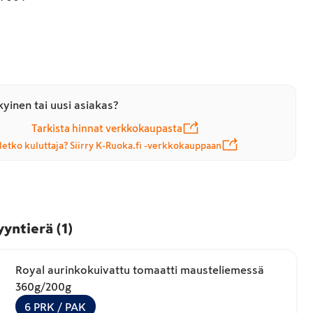
yinen tai uusi asiakas?
Tarkista hinnat verkkokaupasta
letko kuluttaja? Siirry K-Ruoka.fi -verkkokauppaan
yyntierä
(
1
)
Royal aurinkokuivattu tomaatti mausteliemessä
360g/200g
6
PRK
/ PAK