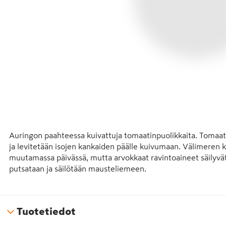
Auringon paahteessa kuivattuja tomaatinpuolikkaita. Tomaatit
ja levitetään isojen kankaiden päälle kuivumaan. Välimeren 
muutamassa päivässä, mutta arvokkaat ravintoaineet säilyvät
putsataan ja säilötään mausteliemeen. 

Aurinkokuivattuja tomaatteja voi käyttää vaivattomasti kaikes
uuniruoat saavat niistä välimerellisen tuulahduksen, sopivaa 
Tuotetiedot
sopivat erinomaisesti myös salaatti-, pasta- ja pizzareseptei
tomaatti on mehevän makea ja samalla raikkaan makuinen. 
