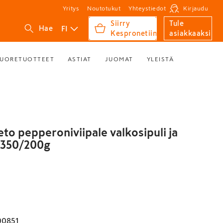
Yritys
Noutotukut
Yhteystiedot
Kirjaudu
Siirry
Tule
FI
Hae
Kespronetiin
asiakkaaksi
UORETUOTTEET
ASTIAT
JUOMAT
YLEISTÄ
to pepperoniviipale valkosipuli ja
 350/200g
00851