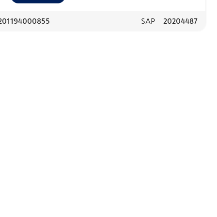
201194000855
SAP
20204487