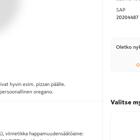
SAP
20204487
Oletko nyk
O
vat hyvin esim. pizzan päälle. 
 persoonallinen oregano.
Valitse m
5%), viinietikka happamuudensäätöaine: