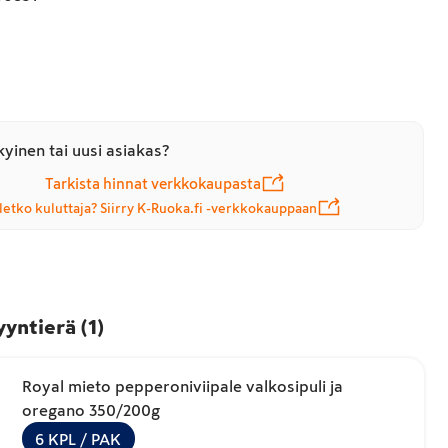
yinen tai uusi asiakas?
Tarkista hinnat verkkokaupasta
letko kuluttaja? Siirry K-Ruoka.fi -verkkokauppaan
yyntierä
(
1
)
Royal mieto pepperoniviipale valkosipuli ja
oregano 350/200g
6
KPL
/ PAK