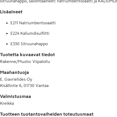
sitruunahappo, säilöntäaineet: natriumbentsoaatti ja KALIUMDIS
Lisäaineet
E211 Natriumbentsoaatti
E224 Kaliumdisulfiitti
E330 Sitruunahappo
Tuotetta kuvaavat tiedot
Rakenne/Muoto
:
Viipaloitu
Maahantuoja
E. Gavrielides Oy
Kisällintie 6, 01730 Vantaa
Valmistusmaa
Kreikka
Tuotteen tuotantovaiheiden toteutusmaat