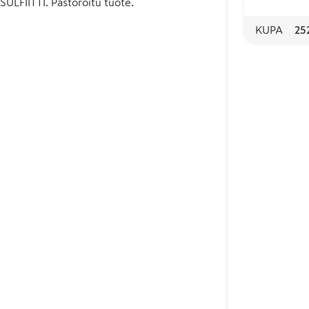
ULFIITTI. Pastöroitu tuote.
KUPA
25