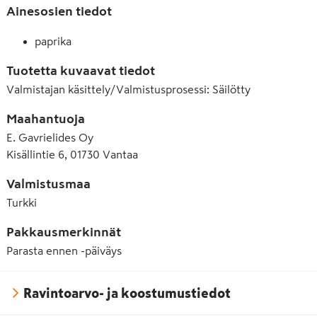
Ainesosien tiedot
paprika
Tuotetta kuvaavat tiedot
Valmistajan käsittely/Valmistusprosessi
:
Säilötty
Maahantuoja
E. Gavrielides Oy
Kisällintie 6, 01730 Vantaa
Valmistusmaa
Turkki
Pakkausmerkinnät
Parasta ennen -päiväys
Ravintoarvo- ja koostumustiedot