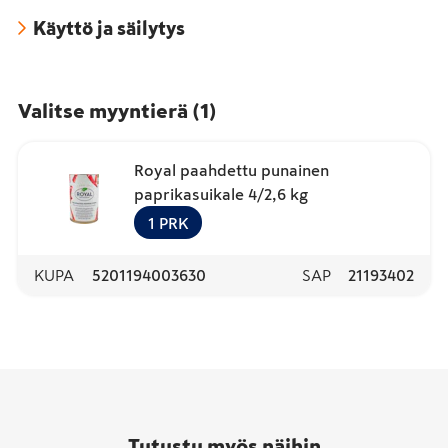
Käyttö ja säilytys
Valitse myyntierä
(
1
)
Royal paahdettu punainen
paprikasuikale 4/2,6 kg
1
PRK
KUPA
5201194003630
SAP
21193402
Tutustu myös näihin