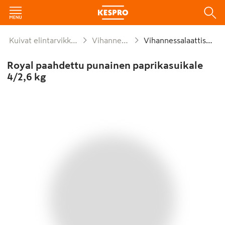
Kuivat elintarvikkeet ja säilykkeet
Vihannessäilykkeet
Vihannessalaattisäilyke
Royal paahdettu punainen paprikasuikale
4/2,6 kg