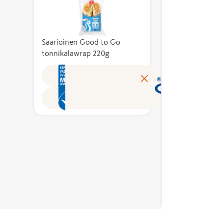
kotimaista
standardin
 %.
Kotima
työllisyyttä. Merkin
ekologiselle
ste
kuvaa 
käyttöoikeuden
kestävyydelle.
aisten
kustan
myöntää hakemusten
Tämä
 osuutta
tuotte
Saarioinen Good to Go
perusteella alan
tarkoittaa,
tonnikalawrap 220g
omakus
asiantuntijoista koottu
että ne ovat
arvosta.
Avainl
puolueeton
peräisin hyvin
ttaa
tunnis
Avainlippu-merkin
Lue lisää
hallinnoidusta
n
suomal
toimikunta.
kalastuksesta,
työn
tuloks
joka minimoi
tukemaan
kotima
vaikutuksensa
työllis
mereen ja
Merkin
käyttö
suojelee
en
myönt
kalakantoja
emusten
peruste
tulevaisuutta
lan
asiantu
silmällä
sta koottu
puolue
pitäen. Merkin
Avainl
myöntää
erkin
toimik
Marine