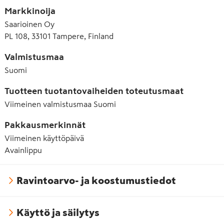
Markkinoija
E415 Ksantaanikumi
Saarioinen Oy
PL 108, 33101 Tampere, Finland
E450 Dinatriumdifosfaatti
E500 Natriumkarbonaatti
Valmistusmaa
Suomi
E920 L-kysteiini
Tuotteen tuotantovaiheiden toteutusmaat
Viimeinen valmistusmaa
Suomi
Pakkausmerkinnät
Viimeinen käyttöpäivä
Avainlippu
Ravintoarvo- ja koostumustiedot
Käyttö ja säilytys