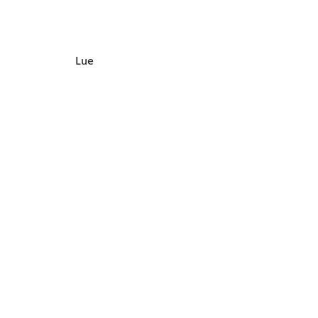
Stewardship
Council.
Lue lisää