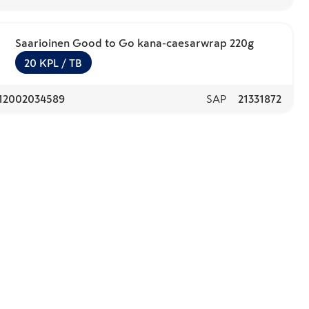
Saarioinen Good to Go kana-caesarwrap 220g
20
KPL
/ TB
12002034589
SAP
21331872