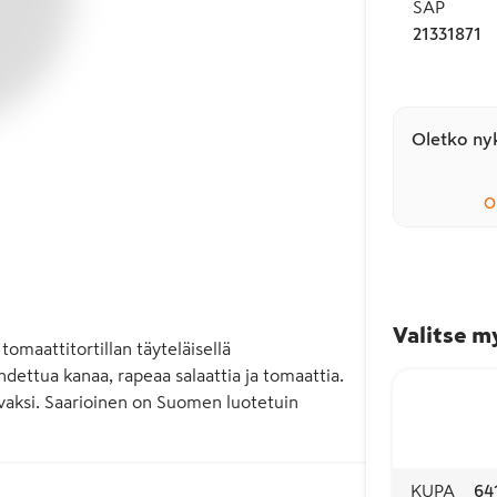
SAP
21331871
Oletko nyk
O
Valitse m
aattitortillan täyteläisellä 
ettua kanaa, rapeaa salaattia ja tomaattia. 
vaksi. Saarioinen on Suomen luotetuin 
KUPA
64