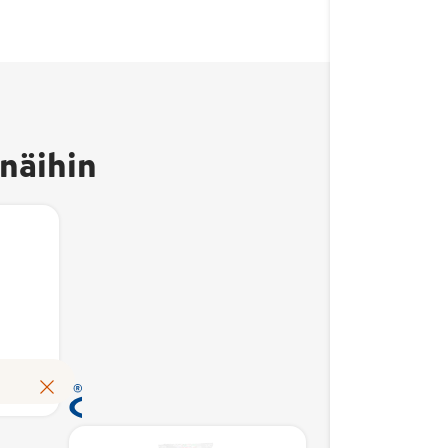
Avainlippu-merkki
kertoo, että tuote on
valmistettu Suomessa
näihin
ja sen
kotimaisuusaste on
vähintään 50 %.
Kotimaisuusaste
kuvaa suomalaisten
kustannusten osuutta
tuotteen
MSC-
Avainl
omakustannusarvosta.
sertifioidut
erkki
kertoo,
Avainlippu auttaa
kala- ja
tuote on
valmis
Lue lisää
tunnistamaan
äyriäistuotteet
Suomessa
ja sen
suomalaisen työn
täyttävät
kotima
tuloksen ja tukemaan
merkin
ste on
vähint