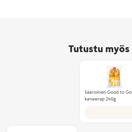
Tutustu myös 
Saarioinen Good to Go
kanawrap 240g
Avainlippu-m
kertoo, että 
valmistettu 
ja sen
kotimaisuusa