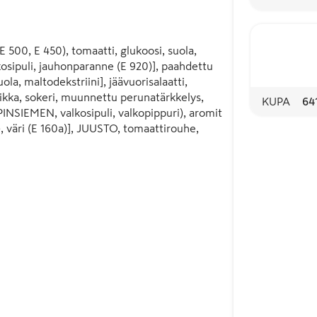
 500, E 450), tomaatti, glukoosi, suola, 
osipuli, jauhonparanne (E 920)], paahdettu 
uola, maltodekstriini], jäävuorisalaatti, 
tikka, sokeri, muunnettu perunatärkkelys, 
KUPA
64
EMEN, valkosipuli, valkopippuri), aromit 
, väri (E 160a)], JUUSTO, tomaattirouhe, 