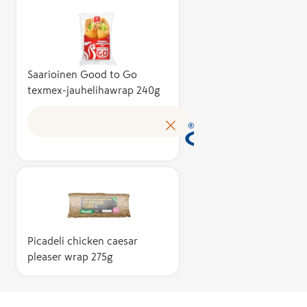
vähintään 50
Kotimaisuusa
kuvaa suomal
kustannusten
tuotteen
Saarioinen Good to Go
texmex-jauhelihawrap 240g
omakustannus
Avainlippu au
tunnistamaa
suomalaisen 
tuloksen ja 
kotimaista
työllisyyttä. 
käyttöoikeud
myöntää hak
perusteella a
Picadeli chicken caesar
asiantuntijoi
pleaser wrap 275g
puolueeton
Avainlippu-m
toimikunta.