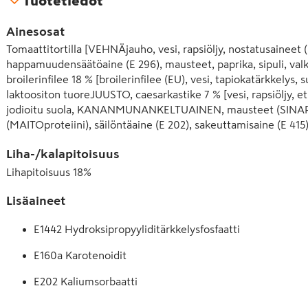
Tuotetiedot
Ainesosat
Tomaattitortilla [VEHNÄjauho, vesi, rapsiöljy, nostatusaineet (E
happamuudensäätöaine (E 296), mausteet, paprika, sipuli, valk
broilerinfilee 18 % [broilerinfilee (EU), vesi, tapiokatärkkelys, s
laktoositon tuoreJUUSTO, caesarkastike 7 % [vesi, rapsiöljy, e
jodioitu suola, KANANMUNANKELTUAINEN, mausteet (SINAPINSI
(MAITOproteiini), säilöntäaine (E 202), sakeuttamisaine (E 415)
limetäysmehu. Broilerinfilee saattaa sisältää luuta.
Liha-/kalapitoisuus
Lihapitoisuus
18
%
Lisäaineet
E1442 Hydroksipropyyliditärkkelysfosfaatti
E160a Karotenoidit
E202 Kaliumsorbaatti
E296 Omenahappo