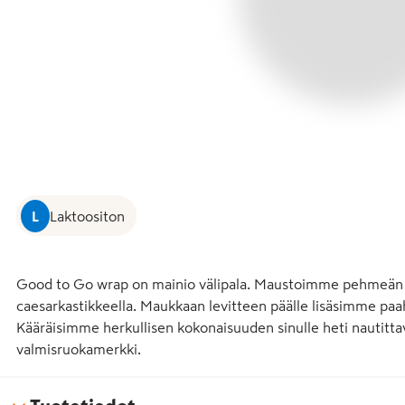
L
Laktoositon
Good to Go wrap on mainio välipala. Maustoimme pehmeän tom
caesarkastikkeella. Maukkaan levitteen päälle lisäsimme paahd
Kääräisimme herkullisen kokonaisuuden sinulle heti nautitta
valmisruokamerkki.