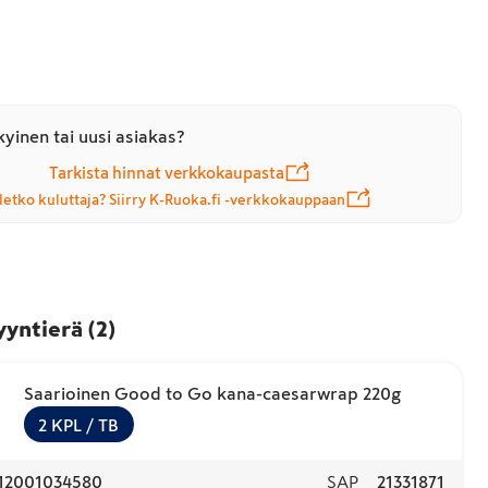
yinen tai uusi asiakas?
Tarkista hinnat verkkokaupasta
letko kuluttaja? Siirry K-Ruoka.fi -verkkokauppaan
yyntierä
(
2
)
Saarioinen Good to Go kana-caesarwrap 220g
2
KPL
/ TB
12001034580
SAP
21331871