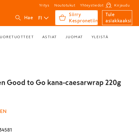
Yritys
Noutotukut
Yhteystiedot
Kirjaudu
Siirry
Tule
FI
Hae
Kespronetiin
asiakkaaksi
UORETUOTTEET
ASTIAT
JUOMAT
YLEISTÄ
en Good to Go kana-caesarwrap 220g
NEN
34581