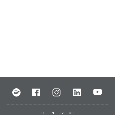
FI
EN
SV
RU