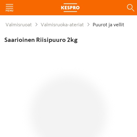
Valmisruoat
Valmisruoka-ateriat
Puurot ja vellit
Saarioinen Riisipuuro 2kg