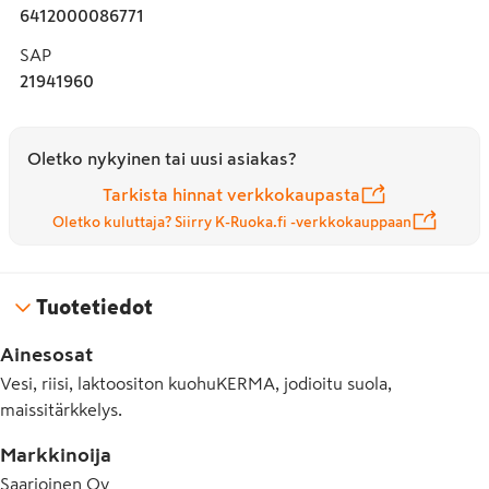
6412000086771
SAP
21941960
Oletko nykyinen tai uusi asiakas?
Tarkista hinnat verkkokaupasta
Oletko kuluttaja? Siirry K-Ruoka.fi -verkkokauppaan
Tuotetiedot
Ainesosat
Vesi, riisi, laktoositon kuohuKERMA, jodioitu suola,
maissitärkkelys.
Markkinoija
Saarioinen Oy