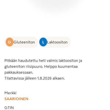
G
Gluteeniton
L
Laktoositon
Pitkään haudutettu heti valmis laktoositon ja 
gluteeniton riisipuuro. Helppo kuumentaa 
pakkauksessaan.

Tilattavissa jälleen 1.8.2026 alkaen.
Merkki
SAARIOINEN
GTIN