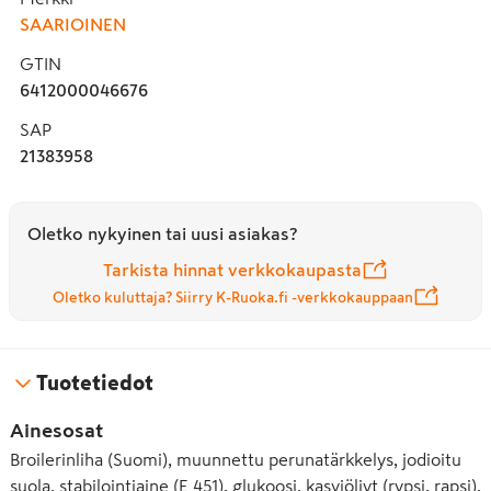
SAARIOINEN
GTIN
6412000046676
SAP
21383958
Oletko nykyinen tai uusi asiakas?
Tarkista hinnat verkkokaupasta
Oletko kuluttaja? Siirry K-Ruoka.fi -verkkokauppaan
Tuotetiedot
Ainesosat
Broilerinliha (Suomi), muunnettu perunatärkkelys, jodioitu
suola, stabilointiaine (E 451), glukoosi, kasviöljyt (rypsi, rapsi),