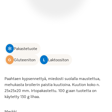
Pakastetuote
G
Gluteeniton
L
Laktoositon
Paahtaen kypsennettyä, miedosti suolalla maustettua, 
mehukasta broilerin paistia kuutioina. Kuution koko n. 
25x25x20 mm. Irtopakastettu. 100 g:aan tuotetta on 
käytetty 130 g lihaa.
Merkki