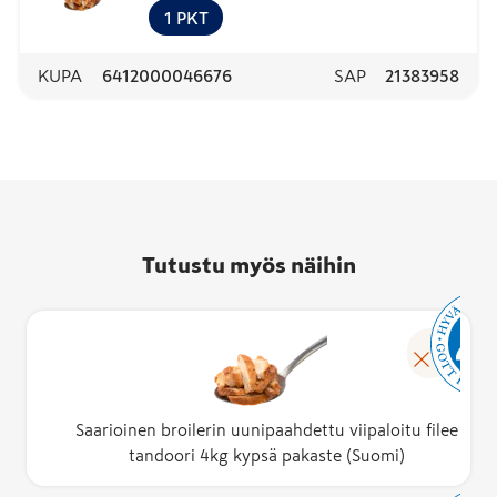
(Suomi)
1
PKT
KUPA
6412000046676
SAP
21383958
Tutustu myös näihin
Saarioinen broilerin uunipaahdettu viipaloitu filee
tandoori 4kg kypsä pakaste (Suomi)