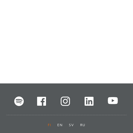
FI
EN
SV
RU