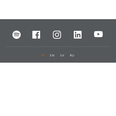
FI
EN
SV
RU
Pikalinkit
Oiva-raportit
Laskut ja maksut
Ota yhteyttä
Anna palautetta
Tukku
Usein kysyttyä
Haluan asiakkaaksi
Käyttöturvatiedotteet