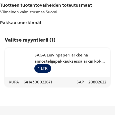
Tuotteen tuotantovaiheiden toteutusmaat
Viimeinen valmistusmaa
Suomi
Pakkausmerkinnät
Valitse myyntierä
(
1
)
SAGA Leivinpaperi arkkeina
annostelijapakkauksessa arkin koko
43 x 56 cm 1000 arkkia/laatikko
1
LTK
KUPA
6414300022671
SAP
20802622