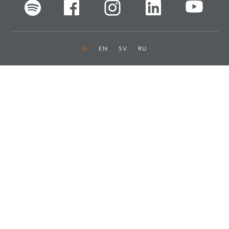
FI
EN
SV
RU
Pikalinkit
Oiva-raportit
Laskut ja maksut
Ota yhteyttä
Anna palautetta
Tukku
Usein kysyttyä
Haluan asiakkaaksi
Käyttöturvatiedotteet
Tilaa uutiskirje
Ota yhteyttä