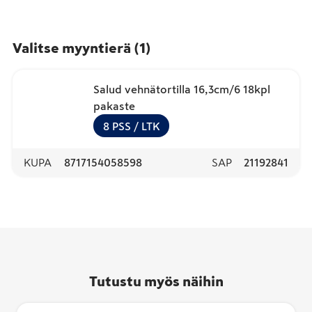
Valitse myyntierä
(
1
)
Salud vehnätortilla 16,3cm/6 18kpl
pakaste
8
PSS
/ LTK
KUPA
8717154058598
SAP
21192841
Tutustu myös näihin