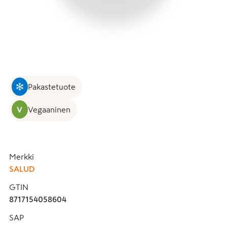
Pakastetuote
V
Vegaaninen
Merkki
SALUD
GTIN
8717154058604
SAP