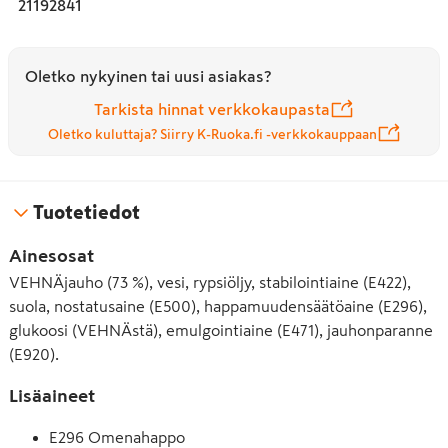
21192841
Oletko nykyinen tai uusi asiakas?
Tarkista hinnat verkkokaupasta
Oletko kuluttaja? Siirry K-Ruoka.fi -verkkokauppaan
Tuotetiedot
Ainesosat
VEHNÄjauho (73 %), vesi, rypsiöljy, stabilointiaine (E422),
suola, nostatusaine (E500), happamuudensäätöaine (E296),
glukoosi (VEHNÄstä), emulgointiaine (E471), jauhonparanne
(E920).
Lisäaineet
E296 Omenahappo